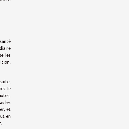
 santé
diaire
se les
ition,
suite,
iez le
nutes,
as les
er, et
out en
.