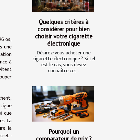
Quelques critères à
considérer pour bien
choisir votre cigarette
26 os,
électronique
as une
Désirez-vous acheter une
sation
cigarette électronique ? Si tel
ence à
est le cas, vous devez
vitent
connaître ces...
couper
chent,
atigue
si que
es. La
re, la
Pourquoi un
cret :
comparateur de prix ?