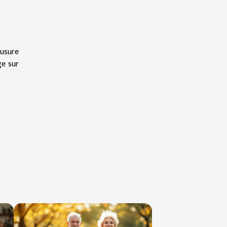
’usure
ge sur