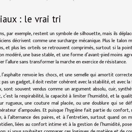
aux : le vrai tri
ons, par exemple, restent un symbole de silhouette, mais ils déplac
liniciens décrivent comme une surcharge mécanique. Plus le talon 
, et plus les orteils se retrouvent comprimés, surtout si la poin
talon modéré, une base stable, et une forme d’avant-pied moins agr
er l’allure sans transformer la marche en exercice de résistance.
, l’asphalte renvoie les chocs, et une semelle qui amortit correc
 pas un gadget, il doit rester cohérent avec la stabilité, et avec la
ux, sont souvent vendus comme un argument absolu, cuir, synthé
 c’est la respirabilité, la capacité à limiter l’humidité, et la quali
ieur rugueux, une couture mal placée, ou une doublure qui se d
érateur d’ampoules. Et puisque l’hygiène fait partie du confort,
, à l’alternance des paires, et à l’entretien, surtout quand on 
tidien, liées au confort intime et à la gestion de l’humidité, pose
on; si vous souhaitez comparer ces logiques de matière et de co