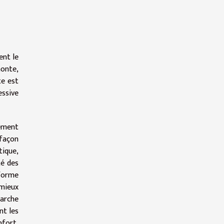
ent le
monte,
te est
essive
tement
 façon
tique,
té des
éforme
 mieux
marche
nt les
nfort,