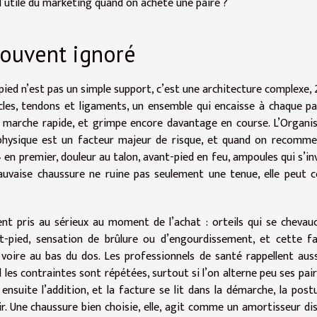
’utile du marketing quand on achète une paire ?
souvent ignoré
ied n’est pas un simple support, c’est une architecture complexe, 
scles, tendons et ligaments, un ensemble qui encaisse à chaque p
la marche rapide, et grimpe encore davantage en course. L’Organi
é physique est un facteur majeur de risque, et quand on recomm
» en premier, douleur au talon, avant-pied en feu, ampoules qui s’in
auvaise chaussure ne ruine pas seulement une tenue, elle peut 
nt pris au sérieux au moment de l’achat : orteils qui se chevau
nt-pied, sensation de brûlure ou d’engourdissement, et cette f
 voire au bas du dos. Les professionnels de santé rappellent aus
les contraintes sont répétées, surtout si l’on alterne peu ses pair
 ensuite l’addition, et la facture se lit dans la démarche, la postu
r. Une chaussure bien choisie, elle, agit comme un amortisseur dis