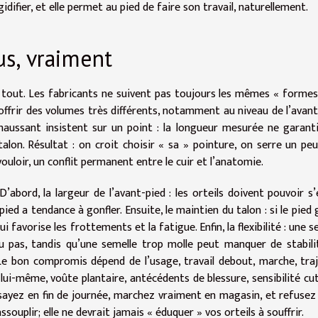
gidifier, et elle permet au pied de faire son travail, naturellement.
us, vraiment
as tout. Les fabricants ne suivent pas toujours les mêmes « formes
ffrir des volumes très différents, notamment au niveau de l’avant
aussant insistent sur un point : la longueur mesurée ne garant
 talon. Résultat : on croit choisir « sa » pointure, on serre un pe
 vouloir, un conflit permanent entre le cuir et l’anatomie.
bord, la largeur de l’avant-pied : les orteils doivent pouvoir s’
ied a tendance à gonfler. Ensuite, le maintien du talon : si le pied g
i favorise les frottements et la fatigue. Enfin, la flexibilité : une s
du pas, tandis qu’une semelle trop molle peut manquer de stabili
s. Le bon compromis dépend de l’usage, travail debout, marche, tra
 lui-même, voûte plantaire, antécédents de blessure, sensibilité cu
essayez en fin de journée, marchez vraiment en magasin, et refusez 
ssouplir; elle ne devrait jamais « éduquer » vos orteils à souffrir.