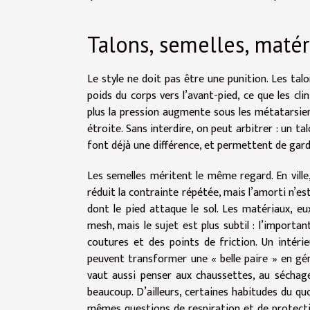
Talons, semelles, matéri
Le style ne doit pas être une punition. Les tal
poids du corps vers l’avant-pied, ce que les c
plus la pression augmente sous les métatarsiens
étroite. Sans interdire, on peut arbitrer : un 
font déjà une différence, et permettent de gard
Les semelles méritent le même regard. En ville
réduit la contrainte répétée, mais l’amorti n’est
dont le pied attaque le sol. Les matériaux, e
mesh, mais le sujet est plus subtil : l’important,
coutures et des points de friction. Un intér
peuvent transformer une « belle paire » en gén
vaut aussi penser aux chaussettes, au séchage
beaucoup. D’ailleurs, certaines habitudes du quo
mêmes questions de respiration et de protecti