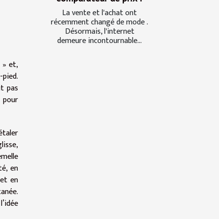
La vente et l'achat ont
récemment changé de mode .
Désormais, l'internet
demeure incontournable...
 » et,
-pied.
it pas
u pour
étaler
lisse,
emelle
té, en
jet en
tanée.
l’idée