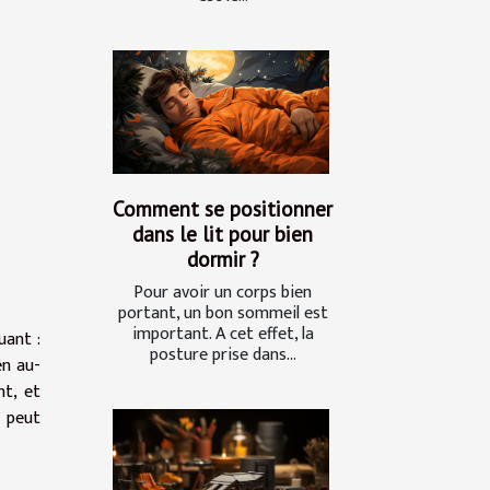
Comment se positionner
dans le lit pour bien
dormir ?
Pour avoir un corps bien
portant, un bon sommeil est
important. A cet effet, la
uant :
posture prise dans...
en au-
nt, et
e peut