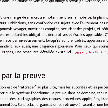
e dans une chaîne de valeur, ce qui oblige à revoir gouvernance, con
nt une marge de manœuvre, notamment sur la mobilité, la planifi
eurs juridictions, sans confondre ces sujets avec l’évitement des r
pouvoir voyager, ouvrir des comptes, sécuriser des projets, et rédu
 respectant les obligations déclaratives et fiscales applicables. C’
neté par investissement, lorsqu’ils sont encadrés, apparaissen
emandent, eux aussi, une diligence rigoureuse. Pour ceux qui souh
 étapes, une ressource détaillée existe ici :
ية فانواتو عن طريق
e par la preuve
ion est de “rattraper” au plus vite, mais les autorités et les parte
er que le système fonctionne. La preuve, dans ce domaine, est un
 et datées, cartographies des risques, procédures appliquées, tra
umentées. Sans cela, l’organisation se retrouve à raconter une hi