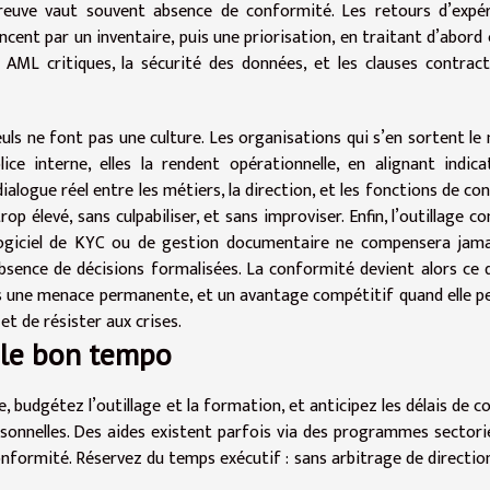
preuve vaut souvent absence de conformité. Les retours d’expé
cent par un inventaire, puis une priorisation, en traitant d’abord 
 AML critiques, la sécurité des données, et les clauses contract
euls ne font pas une culture. Les organisations qui s’en sortent le
e interne, elles la rendent opérationnelle, en alignant indica
ialogue réel entre les métiers, la direction, et les fonctions de con
op élevé, sans culpabiliser, et sans improviser. Enfin, l’outillage c
 logiciel de KYC ou de gestion documentaire ne compensera jam
bsence de décisions formalisées. La conformité devient alors ce q
 pas une menace permanente, et un avantage compétitif quand elle 
et de résister aux crises.
, le bon tempo
ne, budgétez l’outillage et la formation, et anticipez les délais de co
rsonnelles. Des aides existent parfois via des programmes sectori
onformité. Réservez du temps exécutif : sans arbitrage de direction