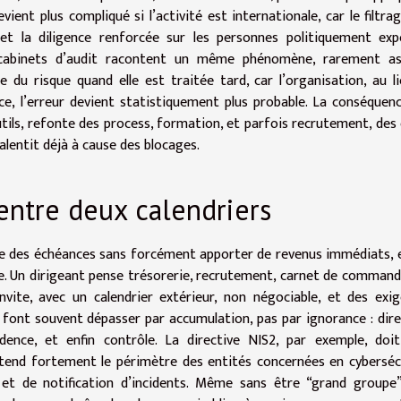
ient plus compliqué si l’activité est internationale, car le filtra
, et la diligence renforcée sur les personnes politiquement ex
urs cabinets d’audit racontent un même phénomène, rarement a
e du risque quand elle est traitée tard, car l’organisation, au l
nce, l’erreur devient statistiquement plus probable. La conséquen
utils, refonte des process, formation, et parfois recrutement, des
ralentit déjà à cause des blocages.
entre deux calendriers
ose des échéances sans forcément apporter de revenus immédiats, e
se. Un dirigeant pense trésorerie, recrutement, carnet de command
invite, avec un calendrier extérieur, non négociable, et des exi
e font souvent dépasser par accumulation, pas par ignorance : dire
dence, et enfin contrôle. La directive NIS2, par exemple, doi
 étend fortement le périmètre des entités concernées en cyberséc
 et de notification d’incidents. Même sans être “grand groupe