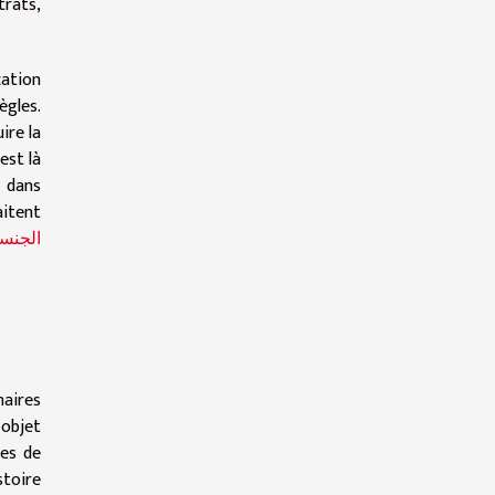
trats,
cation
ègles.
ire la
est là
t dans
aitent
الجنس
naires
 objet
ces de
stoire