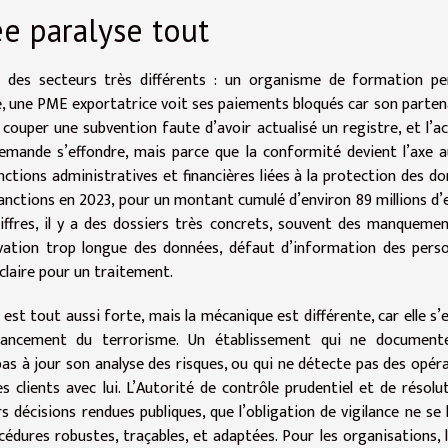
e paralyse tout
s des secteurs très différents : un organisme de formation pe
, une PME exportatrice voit ses paiements bloqués car son parten
 couper une subvention faute d’avoir actualisé un registre, et l’ac
 demande s’effondre, mais parce que la conformité devient l’axe 
nctions administratives et financières liées à la protection des d
8 sanctions en 2023, pour un montant cumulé d’environ 89 millions d’
iffres, il y a des dossiers très concrets, souvent des manqueme
vation trop longue des données, défaut d’information des pers
 claire pour un traitement.
 est tout aussi forte, mais la mécanique est différente, car elle s’
financement du terrorisme. Un établissement qui ne document
pas à jour son analyse des risques, ou qui ne détecte pas des opér
es clients avec lui. L’Autorité de contrôle prudentiel et de résolu
s décisions rendues publiques, que l’obligation de vigilance ne se 
dures robustes, traçables, et adaptées. Pour les organisations, l