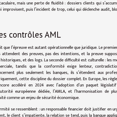
ulaire, mais une perte de fluidité : dossiers clients qui s’accum
 improvisent, puis l’incident de trop, celui qui déclenche audit, bl
es contrôles AML
it que l’épreuve est autant opérationnelle que juridique. Le premie
és attendent des preuves, pas des intentions, et la preuve suppo
 historiques, et des logs. La seconde difficulté est culturelle : les m
merciale, tandis que la conformité exige lenteur, contradicti
ernent plus seulement les banques, ils s’étendent aux profes
riquement, cette discipline du dossier complet. En Europe, les règl
ncore accéléré en 2024 avec l’adoption d’un paquet législati
orité européenne dédiée, l’AMLA, et l’harmonisation de plus
traité comme un enjeu de sécurité économique.
ormité se ressemblent : un responsable financier doit justifier en u
t, le client s’impatiente, la relation se tend, puis la banque appli