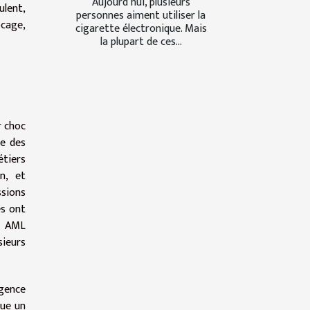
Aujourd’hui, plusieurs
ulent,
personnes aiment utiliser la
ocage,
cigarette électronique. Mais
la plupart de ces...
r choc
se des
étiers
on, et
sions
es ont
f AML
ieurs
rgence
que un