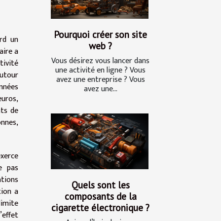
Pourquoi créer son site
rd un
web ?
aire a
Vous désirez vous lancer dans
tivité
une activité en ligne ? Vous
autour
avez une entreprise ? Vous
onnées
avez une...
euros,
nts de
onnes,
exerce
e pas
ations
Quels sont les
tion a
composants de la
limite
cigarette électronique ?
’effet