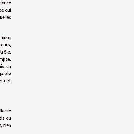
rience
ce qui
uelles
 mieux
teurs,
trôle,
ompte,
ais un
u’elle
permet
llecte
els ou
, rien