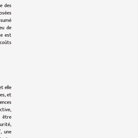
ge des
posées
ssumé
ieu de
ce est
 coûts
t elle
es, et
gences
ctive,
t être
urité,
”, une