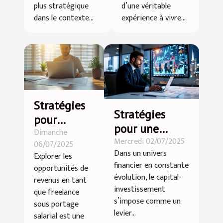
plus stratégique
d’une véritable
dans le contexte...
expérience à vivre...
Stratégies
Stratégies
pour
pour une
Dimanche
maximiser
Mercredi 02/07/2025
croissance
06/07/2025
vos revenus
Dans un univers
Explorer les
accélérée dans
en tant que
financier en constante
opportunités de
le capital-
freelance
évolution, le capital-
revenus en tant
investissement
investissement
sous
que freelance
s’impose comme un
sous portage
portage
levier...
salarial est une
salarial