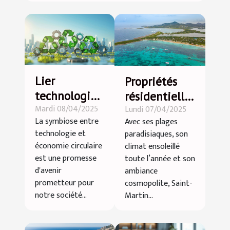
Lier
Propriétés
technologie
résidentielles
Mardi 08/04/2025
Lundi 07/04/2025
et économie
à Saint
La symbiose entre
Avec ses plages
circulaire
Martin : les
technologie et
paradisiaques, son
pour un
quartiers les
économie circulaire
climat ensoleillé
futur
plus
est une promesse
toute l’année et son
durable
recherchés
d'avenir
ambiance
prometteur pour
cosmopolite, Saint-
notre société...
Martin...