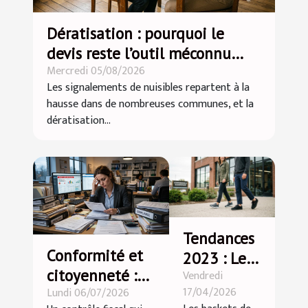
Dératisation : pourquoi le
devis reste l’outil méconnu
Mercredi 05/08/2026
pour éviter l’impasse
Les signalements de nuisibles repartent à la
hausse dans de nombreuses communes, et la
dératisation...
Tendances
Conformité et
2023 : Les
citoyenneté :
Vendredi
baskets de
17/04/2026
Lundi 06/07/2026
histoires vraies
sécurité