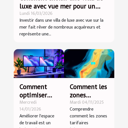
luxe avec vue mer pour un
Lundi 16/03/2026
investissement optimal ?
Investir dans une villa de luxe avec vue sur la
mer fait rêver de nombreux acquéreurs et
représente une...
Comment
Comment les
optimiser
zones
Mercredi
Mardi 04/11/2025
l'espace de
tarifaires
14/01/2026
Comprendre
travail pour
influencent-
Améliorer l'espace
comment les zones
booster la
elles votre
de travail est un
tarifaires