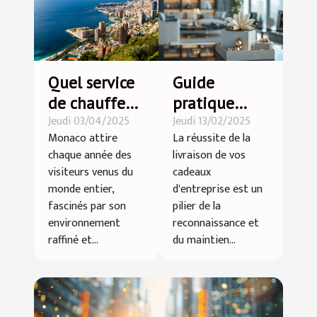
Quel service
Guide
de chauffeur
pratique
Jeudi 03/04/2025
Jeudi 13/02/2025
privé
pour une
Monaco attire
La réussite de la
contacter
livraison
chaque année des
livraison de vos
pour visiter
efficace de
visiteurs venus du
cadeaux
Monaco ?
vos cadeaux
monde entier,
d'entreprise est un
corporatifs
fascinés par son
pilier de la
environnement
reconnaissance et
raffiné et...
du maintien...