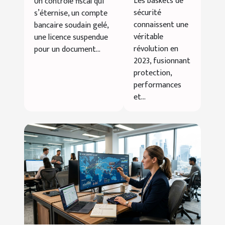
Les baskets de
Un contrôle fiscal qui
d’organisations
alliant
sécurité
s’éternise, un compte
dépassées par
style et
connaissent une
bancaire soudain gelé,
la
confort
véritable
une licence suspendue
réglementation
révolution en
pour un document...
2023, fusionnant
protection,
performances
et...