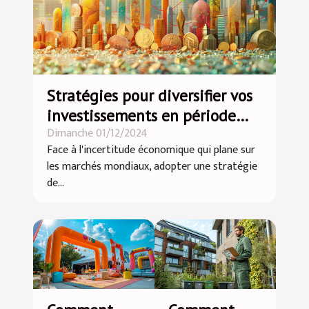
Stratégies pour diversifier vos
investissements en période
Dimanche 01/12/2024
d'incertitude économique
Face à l'incertitude économique qui plane sur
les marchés mondiaux, adopter une stratégie
de...