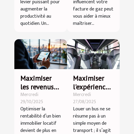
productivité?
facture de
levier puissant pour
influencent votre
gaz ?
augmenter la
facture de gaz peut
productivité au
vous aider à mieux
quotidien. Un...
maîtriser...
Maximiser
Maximiser
les revenus
l'expérience
Mercredi
Mercredi
locatifs :
utilisateur
29/10/2025
27/08/2025
stratégies
lors d'une
Optimiser la
Louer un bus ne se
innovantes
location bus
rentabilité d’un bien
résume pas à un
pour 2025
immobilier locatif
simple moyen de
devient de plus en
transport ; il s’agit