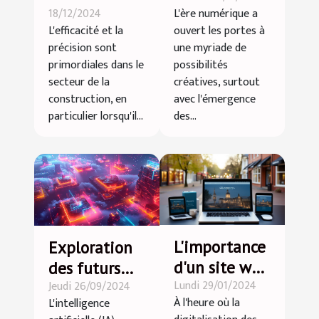
18/12/2024
L'ère numérique a
transformer
courtes
L'efficacité et la
ouvert les portes à
votre projet
dynamisent
précision sont
une myriade de
de
la créativité
primordiales dans le
possibilités
construction
numérique
secteur de la
créatives, surtout
construction, en
avec l'émergence
en bois
particulier lorsqu'il...
des...
L'importance
Exploration
d'un site web
des futurs
Lundi 29/01/2024
Jeudi 26/09/2024
responsive
potentiels de
À l'heure où la
L'intelligence
pour les
l'IA dans la