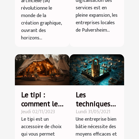
digitalisation des
artificielle (IA)
entreprises
création
services est en
révolutionne le
locales de
graphique
pleine expansion, les
monde de la
Pulversheim
entreprises locales
création graphique,
de Pulversheim...
ouvrant des
horizons...
Le tipi :
Les
comment le
techniques
Jeudi 02/11/2023
Lundi 31/05/2021
choisir ?
pros pour
Le tipi est un
Une entreprise bien
renforcer la
accessoire de choix
bâtie nécessite des
sécurité de
qui vous permet
moyens efficaces et