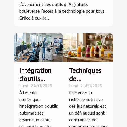
L’avènement des outils d’IA gratuits
bouleverse l’accès à la technologie pour tous.
Grâce à eux, la...
Intégration
Techniques
d'outils
de
Lundi 23/03/2026
Lundi 23/03/2026
automatisés :
préservation
À l'ère du
Préserver la
avantages
des
numérique,
richesse nutritive
pour votre
nutriments
l'intégration d'outils
des jus naturels est
entreprise
dans les jus
automatisés
un défi auquel sont
naturels
devient un atout
confrontés de
essentiel pour les
nombreux amateurs