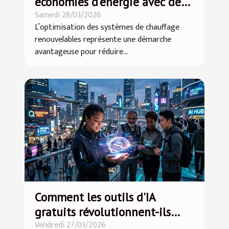
économies d'énergie avec des
Samedi 28/03/2026
systèmes de chauffage
L’optimisation des systèmes de chauffage
renouvelables ?
renouvelables représente une démarche
avantageuse pour réduire...
Comment les outils d'IA
gratuits révolutionnent-ils
Vendredi 27/03/2026
l'accessibilité technologique ?