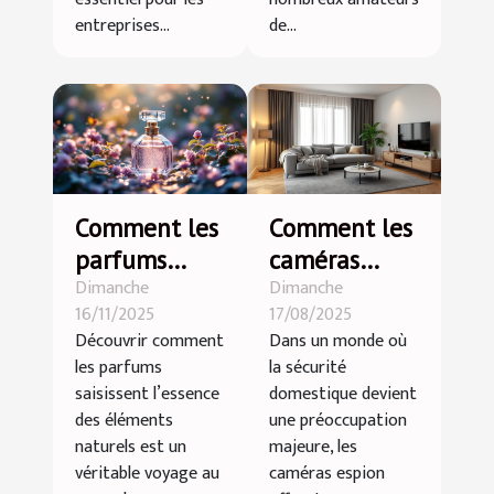
entreprises...
de...
Comment les
Comment les
parfums
caméras
Dimanche
Dimanche
capturent-ils
espion
16/11/2025
17/08/2025
l'essence des
peuvent
Découvrir comment
Dans un monde où
éléments
renforcer la
les parfums
la sécurité
naturels ?
sécurité
saisissent l’essence
domestique devient
domestique ?
des éléments
une préoccupation
naturels est un
majeure, les
véritable voyage au
caméras espion