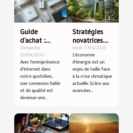
Guide
Stratégies
d'achat :
novatrices
Dimanche
Jeudi 17/04/2025
choisir entre
pour
20/04/2025
L'économie
amplificateur
économiser
Avec l'omniprésence
d'énergie est un
et répétiteur
l'énergie
d'Internet dans
enjeu de taille face
WiFi selon
avec les
notre quotidien,
à la crise climatique
vos besoins
dernières
une connexion fiable
actuelle. Grâce aux
et de qualité est
avancées...
technologies
devenue une...
vertes