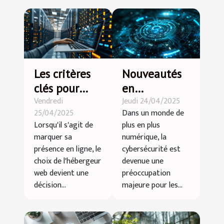
Les critères
Nouveautés
clés pour
en
Vendredi
Jeudi 24/04/2025
choisir un
cybersécurité
25/04/2025
Dans un monde de
hébergeur
en 2023
Lorsqu'il s'agit de
plus en plus
web adapté
meilleures
marquer sa
numérique, la
à vos besoins
pratiques
présence en ligne, le
cybersécurité est
en France
pour
choix de l'hébergeur
devenue une
web devient une
préoccupation
sécuriser ses
décision...
majeure pour les...
données