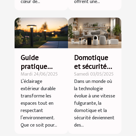
cœur de...
offrent une...
Guide
Domotique
pratique
et sécurité
Mardi 24/06/2025
Samedi 03/05/2025
pour installer
les nouvelles
L’éclairage
Dans un monde où
un éclairage
solutions
extérieur durable
la technologie
extérieur
pour une
transforme les
évolue à une vitesse
durable
maison
espaces tout en
fulgurante, la
connectée et
respectant
domotique et la
l’environnement.
sécurité deviennent
protégée
Que ce soit pour...
des...