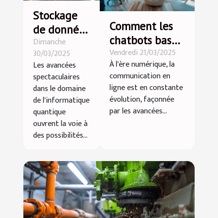
Stockage
Comment les
de données
chatbots basés
Dimanche
quantiques
Vendredi 21/03/2025
sur l'IA
30/03/2025
vers une
À l'ère numérique, la
Les avancées
transforment-
révolution
communication en
spectaculaires
ils la
de la
ligne est en constante
dans le domaine
communication
évolution, façonnée
capacité de
de l'informatique
en ligne ?
par les avancées...
quantique
mémoire
ouvrent la voie à
des possibilités...