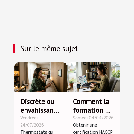
Sur le même sujet
Discrète ou
Comment la
envahissante
formation en
Vendredi
Samedi 04/04/2026
: la
ligne peut
24/07/2026
Obtenir une
domotique
accélérer
Thermostats qui
certification HACCP