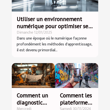
Utiliser un environnement
numérique pour optimiser ses
Dimanche 12/01/2025
études
Dans une époque où le numérique façonne
profondément les méthodes d'apprentissage,
il est devenu primordial...
Comment un
Comment les
diagnostic
plateformes
Mercredi
Samedi 30/11/2024
rapide peut
de vidéos