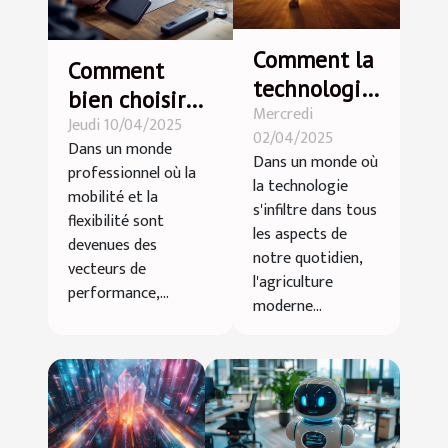
Comment la
Comment
technologie
bien choisir
Mercredi
influence-t-
Jeudi 10/04/2025
ses
02/04/2025
elle
Dans un monde
équipements
Dans un monde où
professionnel où la
l'agriculture
audio sans fil
la technologie
mobilité et la
moderne ?
s'infiltre dans tous
pour
flexibilité sont
les aspects de
professionnels
devenues des
notre quotidien,
vecteurs de
l'agriculture
performance,...
moderne...