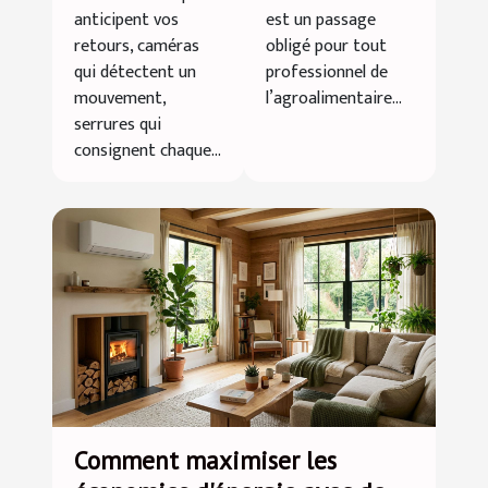
redéfinit-elle
votre
anticipent vos
est un passage
notre
certification
retours, caméras
obligé pour tout
intimité à la
HACCP ?
qui détectent un
professionnel de
mouvement,
l’agroalimentaire...
maison ?
serrures qui
consignent chaque...
Comment maximiser les