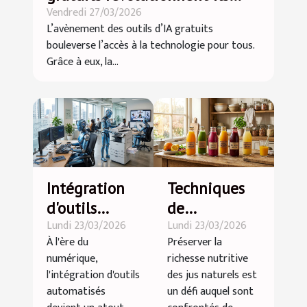
Vendredi 27/03/2026
l'accessibilité technologique ?
L’avènement des outils d’IA gratuits
bouleverse l’accès à la technologie pour tous.
Grâce à eux, la...
Intégration
Techniques
d'outils
de
Lundi 23/03/2026
Lundi 23/03/2026
automatisés :
préservation
À l'ère du
Préserver la
avantages
des
numérique,
richesse nutritive
pour votre
nutriments
l'intégration d'outils
des jus naturels est
entreprise
dans les jus
automatisés
un défi auquel sont