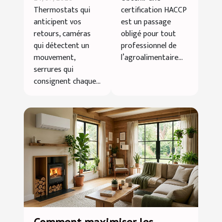
domotique
accélérer
Thermostats qui
certification HACCP
redéfinit-elle
votre
anticipent vos
est un passage
notre
certification
retours, caméras
obligé pour tout
intimité à la
HACCP ?
qui détectent un
professionnel de
mouvement,
l’agroalimentaire...
maison ?
serrures qui
consignent chaque...