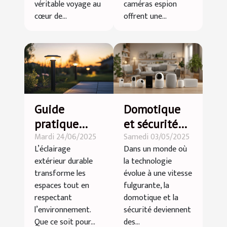
véritable voyage au
caméras espion
cœur de...
offrent une...
Guide
Domotique
pratique
et sécurité
Mardi 24/06/2025
Samedi 03/05/2025
pour installer
les nouvelles
L’éclairage
Dans un monde où
un éclairage
solutions
extérieur durable
la technologie
extérieur
pour une
transforme les
évolue à une vitesse
durable
maison
espaces tout en
fulgurante, la
connectée et
respectant
domotique et la
l’environnement.
sécurité deviennent
protégée
Que ce soit pour...
des...