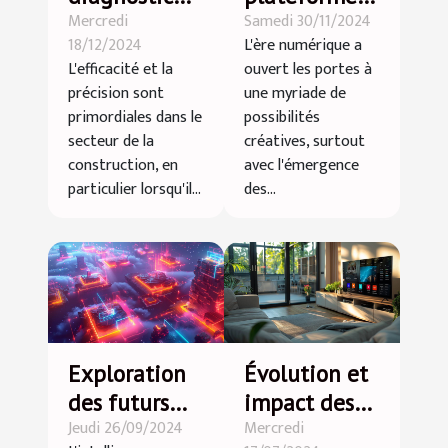
Mercredi
Samedi 30/11/2024
rapide peut
de vidéos
18/12/2024
L'ère numérique a
transformer
courtes
L'efficacité et la
ouvert les portes à
votre projet
dynamisent
précision sont
une myriade de
de
la créativité
primordiales dans le
possibilités
construction
numérique
secteur de la
créatives, surtout
construction, en
avec l'émergence
en bois
particulier lorsqu'il...
des...
Exploration
Évolution et
des futurs
impact des
Jeudi 26/09/2024
Mercredi
potentiels de
plateformes