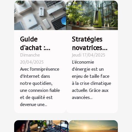
Guide
Stratégies
d'achat :
novatrices
Dimanche
Jeudi 17/04/2025
choisir entre
pour
20/04/2025
L'économie
amplificateur
économiser
Avec l'omniprésence
d'énergie est un
et répétiteur
l'énergie
d'Internet dans
enjeu de taille face
WiFi selon
avec les
notre quotidien,
à la crise climatique
vos besoins
dernières
une connexion fiable
actuelle. Grâce aux
et de qualité est
avancées...
technologies
devenue une...
vertes