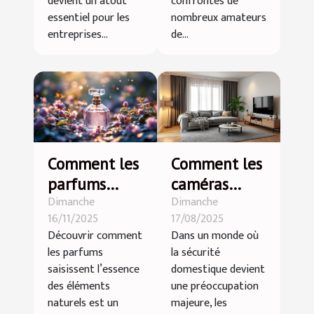
naturels
devient un atout
confrontés de
essentiel pour les
nombreux amateurs
entreprises...
de...
Comment les
Comment les
parfums
caméras
Dimanche
Dimanche
capturent-ils
espion
16/11/2025
17/08/2025
l'essence des
peuvent
Découvrir comment
Dans un monde où
éléments
renforcer la
les parfums
la sécurité
naturels ?
sécurité
saisissent l’essence
domestique devient
domestique ?
des éléments
une préoccupation
naturels est un
majeure, les