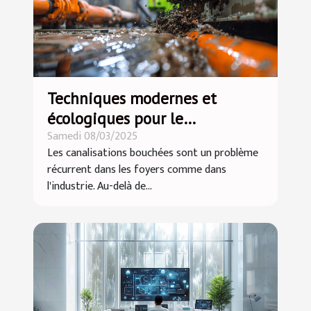
Techniques modernes et
écologiques pour le
Samedi 08/03/2025
débouchage des canalisations
Les canalisations bouchées sont un problème
récurrent dans les foyers comme dans
l'industrie. Au-delà de...