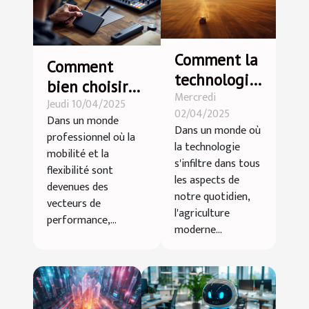
Comment la
Comment
technologie
bien choisir
Mercredi
influence-t-
Jeudi 10/04/2025
ses
02/04/2025
elle
Dans un monde
équipements
Dans un monde où
professionnel où la
l'agriculture
audio sans fil
la technologie
mobilité et la
moderne ?
s'infiltre dans tous
pour
flexibilité sont
les aspects de
professionnels
devenues des
notre quotidien,
vecteurs de
l'agriculture
performance,...
moderne...