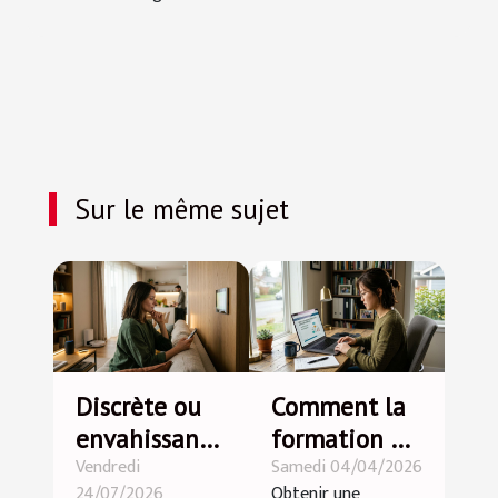
Sur le même sujet
Discrète ou
Comment la
envahissante
formation en
Vendredi
Samedi 04/04/2026
: la
ligne peut
24/07/2026
Obtenir une