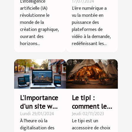
L'intelligence
17/07/2024
l'IA dans la
de vidéo à la
artificielle (IA)
L'ère numérique a
création
demande en
révolutionne le
vu la montée en
graphique
2024
monde de la
puissance des
création graphique,
plateformes de
ouvrant des
vidéo à la demande,
horizons...
redéfinissant les...
L'importance
Le tipi :
d'un site web
comment le
Lundi 29/01/2024
Jeudi 02/11/2023
responsive
choisir ?
À l'heure où la
Le tipi est un
pour les
digitalisation des
accessoire de choix
entreprises