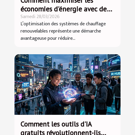
Comment maximiser les
économies d'énergie avec des
Samedi 28/03/2026
systèmes de chauffage
L’optimisation des systèmes de chauffage
renouvelables ?
renouvelables représente une démarche
avantageuse pour réduire...
Comment les outils d'IA
gratuits révolutionnent-ils