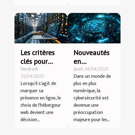
Les critères
Nouveautés
clés pour
en
Vendredi
Jeudi 24/04/2025
choisir un
cybersécurité
25/04/2025
Dans un monde de
hébergeur
en 2023
Lorsqu'il s'agit de
plus en plus
web adapté
meilleures
marquer sa
numérique, la
à vos besoins
pratiques
présence en ligne, le
cybersécurité est
en France
pour
choix de l'hébergeur
devenue une
web devient une
préoccupation
sécuriser ses
décision...
majeure pour les...
données