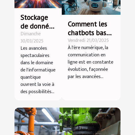
Stockage
Comment les
de données
chatbots basés
Dimanche
quantiques
Vendredi 21/03/2025
sur l'IA
30/03/2025
vers une
À l'ère numérique, la
Les avancées
transforment-
révolution
communication en
spectaculaires
ils la
de la
ligne est en constante
dans le domaine
communication
évolution, façonnée
capacité de
de l'informatique
en ligne ?
par les avancées...
quantique
mémoire
ouvrent la voie à
des possibilités...