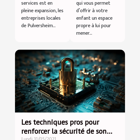
services est en
qui vous permet
locales de
pleine expansion, les
d’offrir à votre
Pulversheim
entreprises locales
enfant un espace
de Pulversheim...
propre à lui pour
mener...
Les techniques pros pour
renforcer la sécurité de son
Lundi 31/05/2021