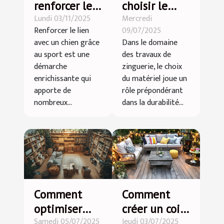
renforcer le
choisir le
Lundi 03/11/2025
Mercredi
lien avec
meilleur
Renforcer le lien
09/07/2025
votre chien
matériel
avec un chien grâce
Dans le domaine
par le sport ?
pour vos
au sport est une
des travaux de
travaux de
démarche
zinguerie, le choix
zinguerie ?
enrichissante qui
du matériel joue un
apporte de
rôle prépondérant
nombreux...
dans la durabilité...
Comment
Comment
optimiser
créer un coin
Samedi 05/07/2025
Jeudi 03/07/2025
l'espace chez
détente dans