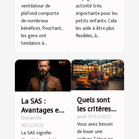
ventilateur
enfants
ventilateur de
activité très
de plafond
plafond comporte
importante pour les
de nombreux
petits enfants. Cela
bénéfices. Pourtant,
les aide à être plus
les gens ont
flexibles, à...
tendance à...
Quels sont
La SAS :
les critères
Avantages et
Jeudi 01/12/2022
pour choisir
Dimanche
inconvénients
Vous avez besoin
18/12/2022
son agence
de louer une
La SAS signifie
de location