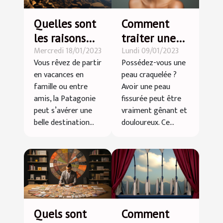
Quelles sont
Comment
les raisons
traiter une
Mercredi 18/01/2023
Lundi 09/01/2023
pour partir
peau
Vous rêvez de partir
Possédez-vous une
en vacances
craquelée ?
en vacances en
peau craquelée ?
en Patagonie
famille ou entre
Avoir une peau
?
amis, la Patagonie
fissurée peut être
peut s’avérer une
vraiment gênant et
belle destination...
douloureux. Ce...
Quels sont
Comment