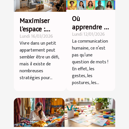
Où
Maximiser
apprendre le
l'espace :
Lundi 12/01/2026
langage non
Lundi 16/03/2026
astuces pour
La communication
Vivre dans un petit
verbal ?
petits
humaine, ce n’est
appartement peut
appartements
pas qu’une
sembler être un défi,
question de mots !
mais il existe de
En effet, les
nombreuses
gestes, les
stratégies pour...
postures, les...