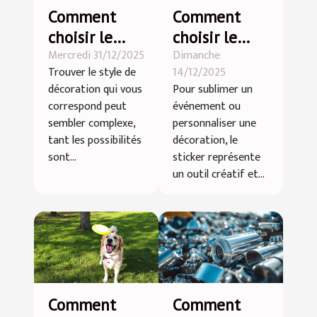
Comment
Comment
choisir le
choisir le
Mercredi 31/12/2025
Dimanche
style de
sticker idéal
Trouver le style de
14/12/2025
décoration
pour chaque
décoration qui vous
Pour sublimer un
qui vous
occasion ?
correspond peut
événement ou
correspond ?
sembler complexe,
personnaliser une
tant les possibilités
décoration, le
sont...
sticker représente
un outil créatif et...
Comment
Comment