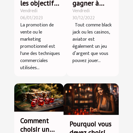
les objectifs
gagner à
Vendredi
Vendredi
de la
aviator?
06/01/2023
30/12/2022
promotion
La promotion de
Tout comme black
des ventes ?
vente ou le
jack ou les casinos,
marketing
aviator est
promotionnel est
également un jeu
l'une des techniques
d’argent que vous
commerciales
pouvez jouer...
utilisées...
Comment
Pourquoi vous
choisir un
devez choisir