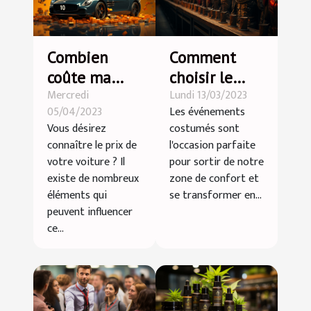
Combien
Comment
coûte ma
choisir le
Mercredi
Lundi 13/03/2023
voiture ?
parfait
05/04/2023
Les événements
déguisement
Vous désirez
costumés sont
pour un
connaître le prix de
l'occasion parfaite
événement à
votre voiture ? Il
pour sortir de notre
thème
existe de nombreux
zone de confort et
éléments qui
se transformer en...
peuvent influencer
ce...