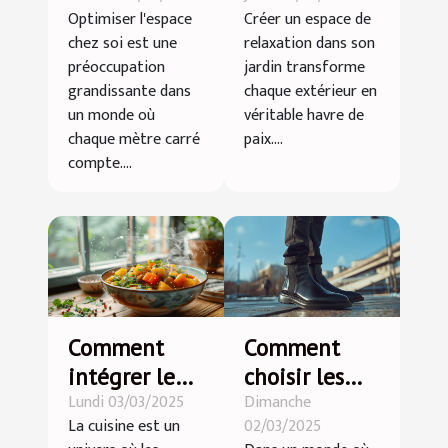
Optimiser l'espace
Créer un espace de
soi grâce au
votre jardin ?
chez soi est une
relaxation dans son
débarras
préoccupation
jardin transforme
professionnel
grandissante dans
chaque extérieur en
?
un monde où
véritable havre de
chaque mètre carré
paix....
compte....
Comment
Comment
intégrer le
choisir les
Lundi 03/03/2025
Dimanche
curry doux
meilleures
La cuisine est un
02/03/2025
dans votre
chaussures