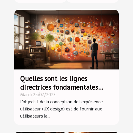
Quelles sont les lignes
directrices fondamentales
Mardi 25/07/2023
pour créer une UX design
L'objectif de la conception de l'expérience
positive ?
utilisateur (UX design) est de fournir aux
utilisateurs la...