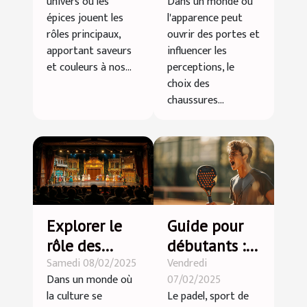
univers où les
Dans un monde où
cuisine
rehaussantes
épices jouent les
l'apparence peut
quotidienne
pour hommes
rôles principaux,
ouvrir des portes et
apportant saveurs
influencer les
et couleurs à nos...
perceptions, le
choix des
chaussures...
Explorer le
Guide pour
rôle des
débutants :
Samedi 08/02/2025
Vendredi
théâtres
Premiers pas
Dans un monde où
07/02/2025
locaux dans
dans le
la culture se
Le padel, sport de
la promotion
monde du