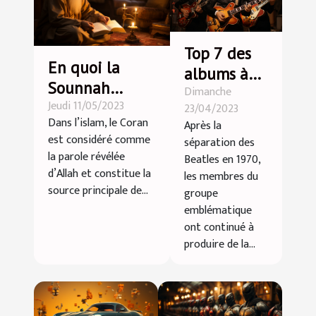
Top 7 des
En quoi la
albums à
Sounnah
Dimanche
succès des
Jeudi 11/05/2023
complète-t-
23/04/2023
membres
Dans l’islam, le Coran
Après la
elle les
des Beatles
est considéré comme
séparation des
enseignements
la parole révélée
Beatles en 1970,
du Coran ?
d’Allah et constitue la
les membres du
source principale de...
groupe
emblématique
ont continué à
produire de la...