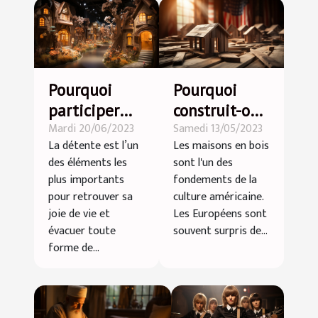
Pourquoi
Pourquoi
participer
construit-on
Mardi 20/06/2023
Samedi 13/05/2023
aux
des maisons
La détente est l’un
Les maisons en bois
programmes
en bois aux
des éléments les
sont l'un des
du grand
USA ?
plus importants
fondements de la
parc
pour retrouver sa
culture américaine.
d’attraction
joie de vie et
Les Européens sont
évacuer toute
souvent surpris de...
indoor
forme de...
Kermiland ?