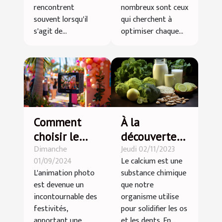
rencontrent
nombreux sont ceux
souvent lorsqu'il
qui cherchent à
s'agit de...
optimiser chaque...
À la
Comment
découverte
choisir le
Jeudi 02/11/2023
Dimanche
des aliments
photobooth
Le calcium est une
01/09/2024
riches en
idéal pour
substance chimique
L'animation photo
calcium !
votre
que notre
est devenue un
prochain
organisme utilise
incontournable des
événement
pour solidifier les os
festivités,
et les dents. En...
apportant une