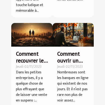
touche ludique et
mémorable à...
Comment
Comment
recouvrer les
ouvrir un
Jeudi 02/11/2023
Jeudi 02/11/2023
dettes des
compte
Dans les petites
Nombreuses sont
clients sans
bancaire en
entreprises, il y a
les banques en ligne
perdre la
ligne ?
quelque chose de
qui existent de nos
bonne
plus effrayant que
jours. Et il n’est pas
relation ?
de laisser une vente
rare non plus de
en suspens :...
voir assez...