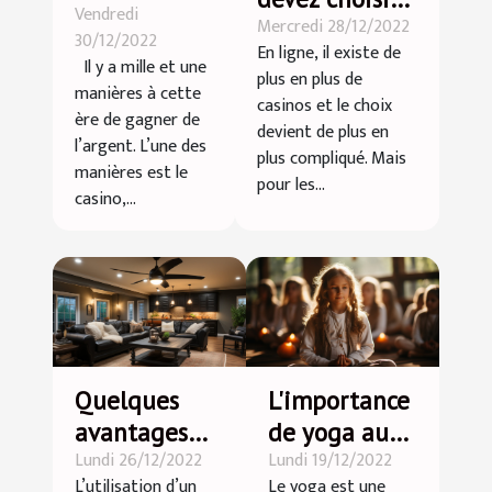
Vendredi
bon casino
Mercredi 28/12/2022
le
30/12/2022
en ligne ?
En ligne, il existe de
casino 4kasino
Il y a mille et une
plus en plus de
manières à cette
casinos et le choix
ère de gagner de
devient de plus en
l’argent. L’une des
plus compliqué. Mais
manières est le
pour les...
casino,...
Quelques
L'importance
avantages
de yoga aux
Lundi 26/12/2022
Lundi 19/12/2022
d’un
petits
L’utilisation d’un
Le yoga est une