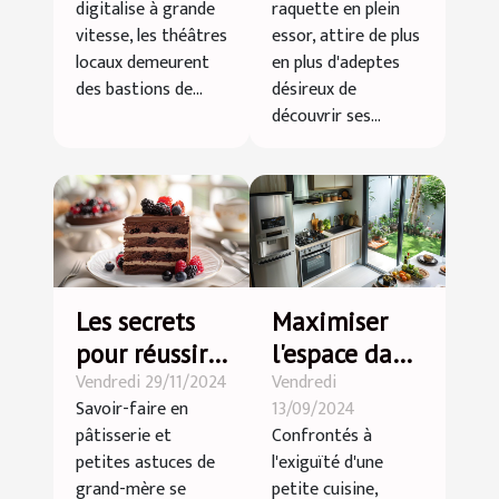
digitalise à grande
raquette en plein
de la culture
padel
vitesse, les théâtres
essor, attire de plus
artistique
locaux demeurent
en plus d'adeptes
des bastions de...
désireux de
découvrir ses...
Les secrets
Maximiser
pour réussir
l'espace dans
Vendredi 29/11/2024
Vendredi
vos desserts
une petite
Savoir-faire en
13/09/2024
lors de
cuisine :
pâtisserie et
Confrontés à
grandes
astuces et
petites astuces de
l'exiguïté d'une
occasions
conseils
grand-mère se
petite cuisine,