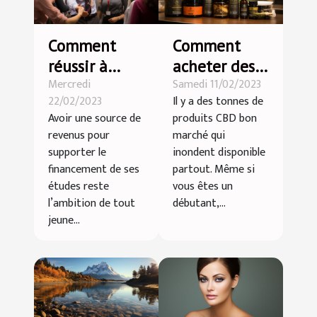
Comment
Comment
réussir à
acheter des
Mercredi
Samedi 11/02/2023
décrocher un
produits CBD
22/02/2023
Il y a des tonnes de
emploi pour
de qualité et
Avoir une source de
produits CBD bon
étudiant ?
pas cher ?
revenus pour
marché qui
supporter le
inondent disponible
financement de ses
partout. Même si
études reste
vous êtes un
l’ambition de tout
débutant,...
jeune...