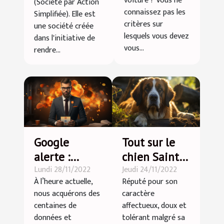
voiture ? Vous ne
(Société par Action
de voiture ?
connaissez pas les
Simplifiée). Elle est
critères sur
une société créée
lesquels vous devez
dans l'initiative de
vous...
rendre...
Google
Tout sur le
alerte :
chien Saint-
Lundi 28/11/2022
Jeudi 24/11/2022
Comment
Bernard
À l’heure actuelle,
Réputé pour son
l’intégrer
nous acquérons des
caractère
dans son
centaines de
affectueux, doux et
business ?
données et
tolérant malgré sa