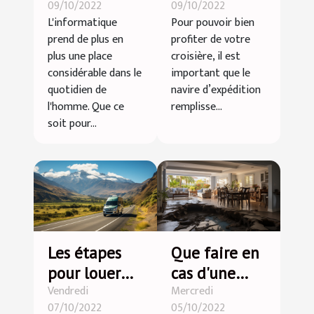
09/10/2022
09/10/2022
optimal
du nouveau
L'informatique
Pour pouvoir bien
d'ordinateur
navire
prend de plus en
profiter de votre
portable
d’expédition
plus une place
croisière, il est
World
considérable dans le
important que le
quotidien de
navire d’expédition
Explore ?
l'homme. Que ce
remplisse...
soit pour...
Les étapes
Que faire en
pour louer
cas d'une
Vendredi
Mercredi
une voiture à
fuite d'eau?
07/10/2022
05/10/2022
la Réunion