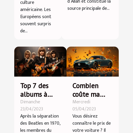
d’Allah et constitue la
culture
source principale de...
américaine. Les
Européens sont
souvent surpris
de...
Top 7 des
Combien
albums à
coûte ma
Dimanche
Mercredi
succès des
voiture ?
23/04/2023
05/04/2023
membres des
Après la séparation
Vous désirez
Beatles
des Beatles en 1970,
connaître le prix de
les membres du
votre voiture ? Il