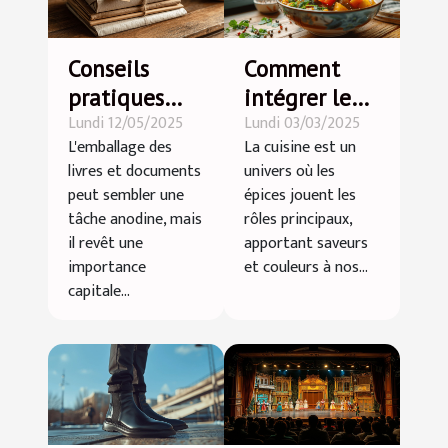
Conseils
Comment
pratiques
intégrer le
Lundi 12/05/2025
Lundi 03/03/2025
pour
curry doux
L'emballage des
La cuisine est un
emballer vos
dans votre
livres et documents
univers où les
livres et
cuisine
peut sembler une
épices jouent les
documents
quotidienne
tâche anodine, mais
rôles principaux,
efficacement
il revêt une
apportant saveurs
importance
et couleurs à nos...
capitale...