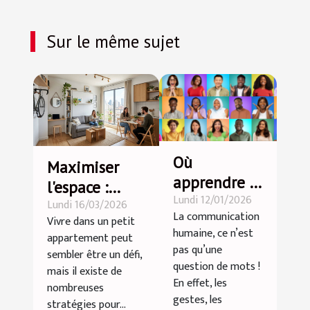
Sur le même sujet
Où
Maximiser
apprendre le
l'espace :
Lundi 12/01/2026
langage non
Lundi 16/03/2026
astuces pour
La communication
Vivre dans un petit
verbal ?
petits
humaine, ce n’est
appartement peut
appartements
pas qu’une
sembler être un défi,
question de mots !
mais il existe de
En effet, les
nombreuses
gestes, les
stratégies pour...