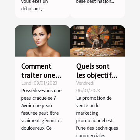
vous êtes un
belle destination...
débutant,...
Comment
Quels sont
traiter une
les objectifs
Lundi 09/01/2023
Vendredi
peau
de la
Possédez-vous une
06/01/2023
craquelée ?
promotion
peau craquelée ?
La promotion de
des ventes ?
Avoir une peau
vente ou le
fissurée peut être
marketing
vraiment gênant et
promotionnel est
douloureux. Ce...
l'une des techniques
commerciales