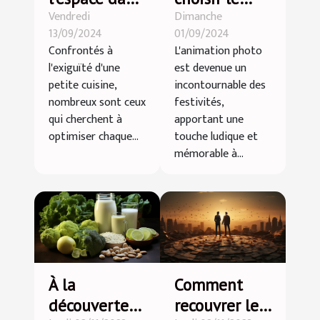
Vendredi
Dimanche
une petite
photobooth
13/09/2024
01/09/2024
cuisine :
idéal pour
Confrontés à
L'animation photo
astuces et
votre
l'exiguïté d'une
est devenue un
conseils
prochain
petite cuisine,
incontournable des
événement
nombreux sont ceux
festivités,
qui cherchent à
apportant une
optimiser chaque...
touche ludique et
mémorable à...
À la
Comment
découverte
recouvrer les