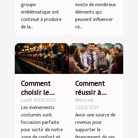
groupe
existe de nombreux
emblématique ont
éléments qui
continué à produire
peuvent influencer
de la...
ce...
Comment
Comment
choisir le
réussir à
Lundi 13/03/2023
Mercredi
parfait
décrocher un
Les événements
22/02/2023
déguisement
emploi pour
costumés sont
Avoir une source de
pour un
étudiant ?
l'occasion parfaite
revenus pour
événement à
pour sortir de notre
supporter le
thème
zone de confort et
financement de ses