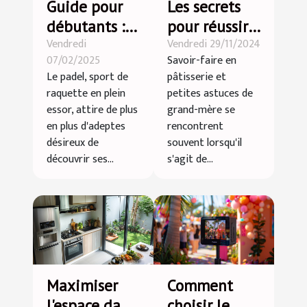
Guide pour
Les secrets
débutants :
pour réussir
Vendredi
Vendredi 29/11/2024
Premiers pas
vos desserts
07/02/2025
Savoir-faire en
dans le
lors de
Le padel, sport de
pâtisserie et
monde du
grandes
raquette en plein
petites astuces de
padel
occasions
essor, attire de plus
grand-mère se
en plus d'adeptes
rencontrent
désireux de
souvent lorsqu'il
découvrir ses...
s'agit de...
Maximiser
Comment
l'espace dans
choisir le