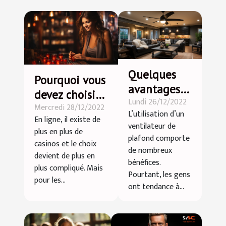
Quelques
Pourquoi vous
avantages
devez choisir
Lundi 26/12/2022
d’un
Mercredi 28/12/2022
le
L’utilisation d’un
ventilateur
En ligne, il existe de
casino 4kasino
ventilateur de
plus en plus de
de plafond
plafond comporte
casinos et le choix
de nombreux
devient de plus en
bénéfices.
plus compliqué. Mais
Pourtant, les gens
pour les...
ont tendance à...