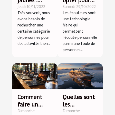
jaunes :
opter pour
Jeudi 10/11/2022
Samedi 29/10/2022
parlons-en !
des
Très souvent, nous
Les écouteurs sont
écouteurs
avons besoin de
une technologie
sans fil ?
rechercher une
filaire qui
certaine catégorie
permettent
de personnes pour
l’écoute personnelle
des activités bien...
parmi une foule de
personnes....
Comment
Quelles sont
faire un
les
Dimanche
Dimanche
choix
spécificités