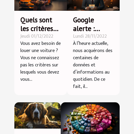
Quels sont
Google
les critères
alerte :
Jeudi 01/12/2022
Lundi 28/11/2022
pour choisir
Comment
Vous avez besoin de
À l’heure actuelle,
son agence
l’intégrer
louer une voiture ?
nous acquérons des
de location
dans son
Vous ne connaissez
centaines de
de voiture ?
business ?
pas les critères sur
données et
lesquels vous devez
d’informations au
vous...
quotidien. De ce
fait, il...