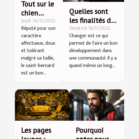
Tout sur le
Quelles sont
chien
les finalités du
Jeudi 24/11/2022
Saint-
Vendredi 18/11/2022
Réputé pour son
développement
Bernard
Changer est ce qui
caractère
durable ?
permet de faire un bon
affectueux, doux
développement dans
et tolérant
une communauté. Il y a
malgré sa taille,
quand même un long...
le saint-bernard
est un bon...
Les pages
Pourquoi