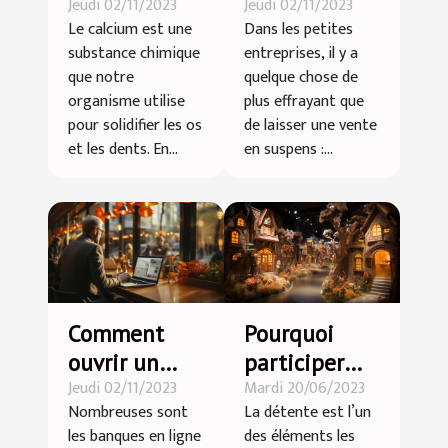
Jeudi 02/11/2023
Jeudi 02/11/2023
des aliments
dettes des
Le calcium est une
Dans les petites
riches en
clients sans
substance chimique
entreprises, il y a
calcium !
perdre la
que notre
quelque chose de
bonne
organisme utilise
plus effrayant que
relation ?
pour solidifier les os
de laisser une vente
et les dents. En...
en suspens :...
Comment
Pourquoi
ouvrir un
participer
Jeudi 02/11/2023
Mardi 20/06/2023
compte
aux
Nombreuses sont
La détente est l’un
bancaire en
programmes
les banques en ligne
des éléments les