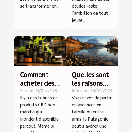
se transformer en...
études reste
l’ambition de tout
jeune...
Comment
Quelles sont
acheter des
les raisons
Samedi 11/02/2023
Mercredi 18/01/2023
produits CBD
pour partir
Il y a des tonnes de
Vous rêvez de partir
de qualité et
en vacances
produits CBD bon
en vacances en
pas cher ?
en Patagonie
marché qui
famille ou entre
?
inondent disponible
amis, la Patagonie
partout. Même si
peut s’avérer une