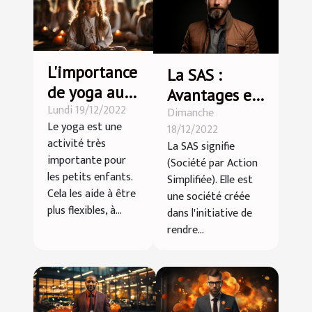
L'importance
La SAS :
de yoga aux
Avantages et
Lundi 19/12/2022
petits
Dimanche
inconvénients
Le yoga est une
18/12/2022
enfants
activité très
La SAS signifie
importante pour
(Société par Action
les petits enfants.
Simplifiée). Elle est
Cela les aide à être
une société créée
plus flexibles, à...
dans l'initiative de
rendre...