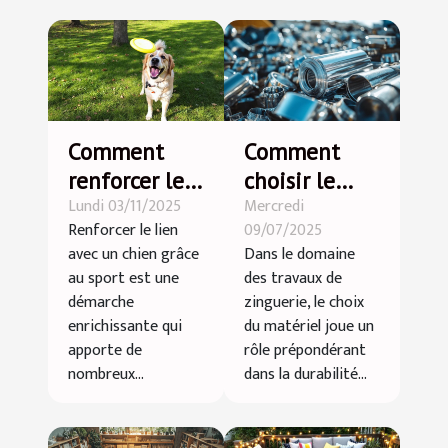
Comment
Comment
renforcer le
choisir le
Lundi 03/11/2025
Mercredi
lien avec
meilleur
Renforcer le lien
09/07/2025
votre chien
matériel
avec un chien grâce
Dans le domaine
par le sport ?
pour vos
au sport est une
des travaux de
travaux de
démarche
zinguerie, le choix
zinguerie ?
enrichissante qui
du matériel joue un
apporte de
rôle prépondérant
nombreux...
dans la durabilité...