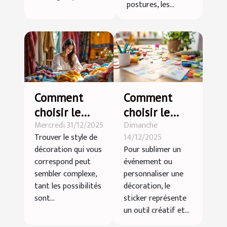
postures, les...
Comment
Comment
choisir le
choisir le
Mercredi 31/12/2025
Dimanche
style de
sticker idéal
Trouver le style de
14/12/2025
décoration
pour chaque
décoration qui vous
Pour sublimer un
qui vous
occasion ?
correspond peut
événement ou
correspond ?
sembler complexe,
personnaliser une
tant les possibilités
décoration, le
sont...
sticker représente
un outil créatif et...