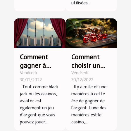
utilisées...
Comment
Comment
gagner à
choisir un
Vendredi
Vendredi
aviator?
bon casino
30/12/2022
30/12/2022
en ligne ?
Tout comme black
Il y a mille et une
jack ou les casinos,
manières à cette
aviator est
ère de gagner de
également un jeu
l’argent. L’une des
d’argent que vous
manières est le
pouvez jouer...
casino,...