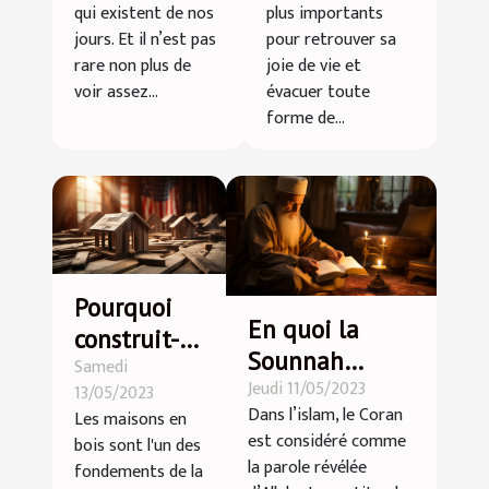
ligne ?
du grand
qui existent de nos
plus importants
parc
jours. Et il n’est pas
pour retrouver sa
d’attraction
rare non plus de
joie de vie et
voir assez...
évacuer toute
indoor
forme de...
Kermiland ?
Pourquoi
En quoi la
construit-
Sounnah
Samedi
on des
Jeudi 11/05/2023
complète-t-
13/05/2023
maisons en
Dans l’islam, le Coran
Les maisons en
elle les
bois aux
est considéré comme
bois sont l'un des
enseignements
USA ?
la parole révélée
fondements de la
du Coran ?