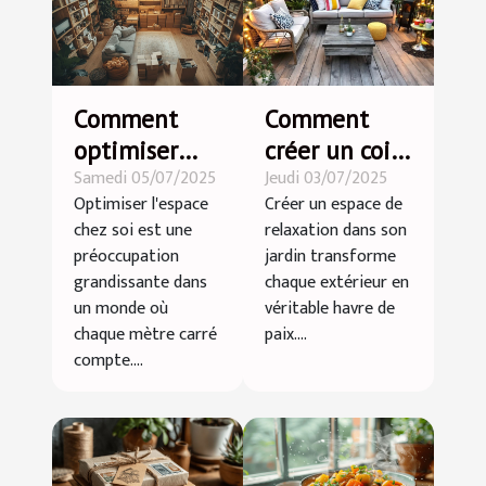
Comment
Comment
optimiser
créer un coin
Samedi 05/07/2025
Jeudi 03/07/2025
l'espace chez
détente dans
Optimiser l'espace
Créer un espace de
soi grâce au
votre jardin ?
chez soi est une
relaxation dans son
débarras
préoccupation
jardin transforme
professionnel
grandissante dans
chaque extérieur en
?
un monde où
véritable havre de
chaque mètre carré
paix....
compte....