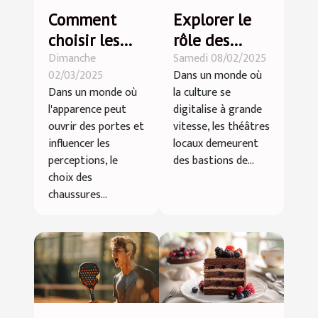
Comment
Explorer le
choisir les
rôle des
Dimanche
Samedi 08/02/2025
meilleures
théâtres
02/03/2025
Dans un monde où
chaussures
locaux dans
Dans un monde où
la culture se
rehaussantes
la promotion
l'apparence peut
digitalise à grande
pour hommes
de la culture
ouvrir des portes et
vitesse, les théâtres
artistique
influencer les
locaux demeurent
perceptions, le
des bastions de...
choix des
chaussures...