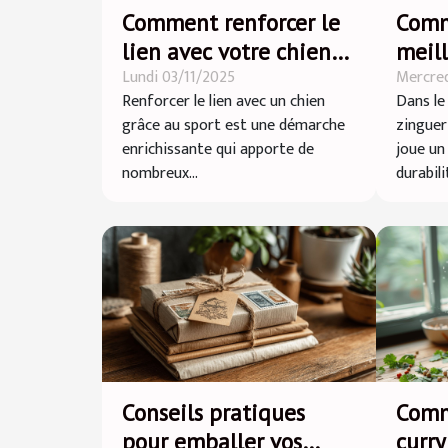
Comment renforcer le
Comm
lien avec votre chien
meill
Lundi 03/11/2025
Mercred
par le sport ?
vos t
Renforcer le lien avec un chien
Dans le
zingu
grâce au sport est une démarche
zingueri
enrichissante qui apporte de
joue un
nombreux...
durabilit
Conseils pratiques
Comm
pour emballer vos
curry