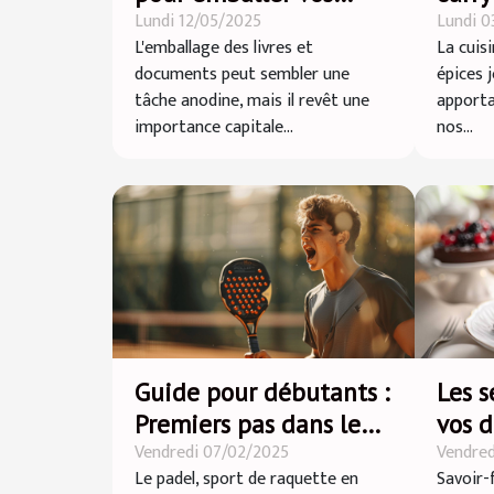
Lundi 12/05/2025
Lundi 0
livres et documents
cuis
L'emballage des livres et
La cuisi
efficacement
documents peut sembler une
épices j
tâche anodine, mais il revêt une
apporta
importance capitale...
nos...
Guide pour débutants :
Les s
Premiers pas dans le
vos d
Vendredi 07/02/2025
Vendred
monde du padel
gran
Le padel, sport de raquette en
Savoir-