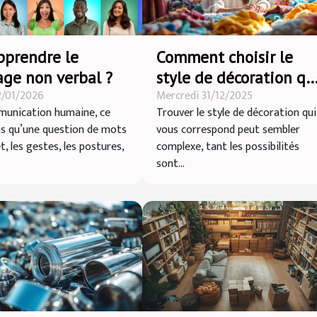
pprendre le
Comment choisir le
age non verbal ?
style de décoration qu
2/01/2026
Mercredi 31/12/2025
vous correspond ?
unication humaine, ce
Trouver le style de décoration qui
as qu’une question de mots
vous correspond peut sembler
et, les gestes, les postures,
complexe, tant les possibilités
sont...