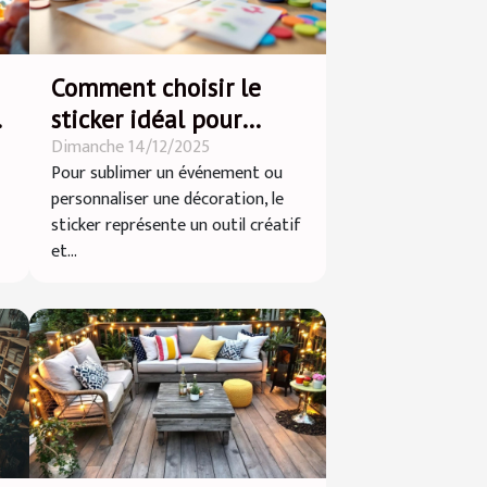
Comment choisir le
i
sticker idéal pour
Dimanche 14/12/2025
chaque occasion ?
Pour sublimer un événement ou
personnaliser une décoration, le
sticker représente un outil créatif
et...