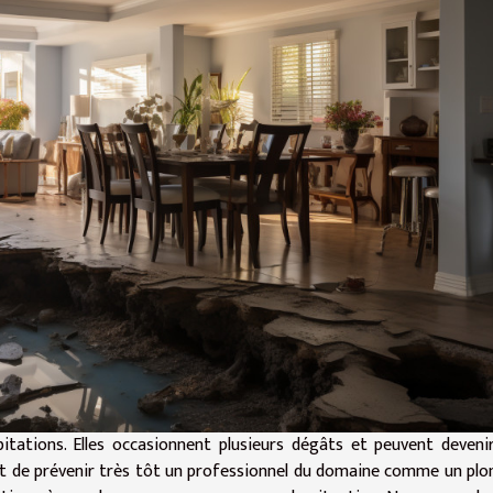
itations. Elles occasionnent plusieurs dégâts et peuvent deveni
est de prévenir très tôt un professionnel du domaine comme un plo