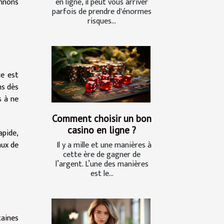
onnons
en ligne, il peut vous arriver
parfois de prendre d'énormes
risques...
ce est
ns dès
s à ne
Comment choisir un bon
casino en ligne ?
apide,
Il y a mille et une manières à
aux de
cette ère de gagner de
l’argent. L’une des manières
est le...
aines