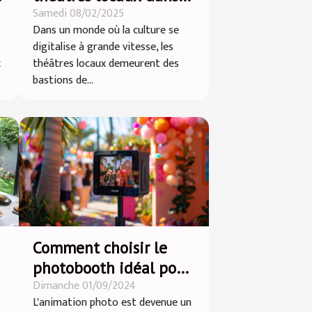
Samedi 08/02/2025
la promotion de la
Dans un monde où la culture se
culture artistique
digitalise à grande vitesse, les
x
théâtres locaux demeurent des
bastions de...
Comment choisir le
photobooth idéal pour
Dimanche 01/09/2024
votre prochain
L'animation photo est devenue un
événement