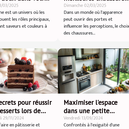
3/03/2025
Dimanche 02/03/2025
ine quotidienne
rehaussantes pour
ne est un univers où les
Dans un monde où l'apparence
hommes
ouent les rôles principaux,
peut ouvrir des portes et
nt saveurs et couleurs à
influencer les perceptions, le choi
des chaussures...
ecrets pour réussir
Maximiser l'espace
esserts lors de
dans une petite
i 29/11/2024
Vendredi 13/09/2024
des occasions
cuisine : astuces et
faire en pâtisserie et
Confrontés à l'exiguïté d'une
conseils