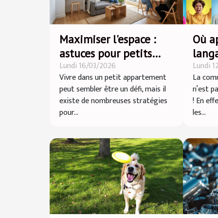
Maximiser l'espace :
Où a
astuces pour petits
lang
Lundi 16/03/2026
Lundi 1
appartements
Vivre dans un petit appartement
La comm
peut sembler être un défi, mais il
n’est p
existe de nombreuses stratégies
! En eff
pour...
les...