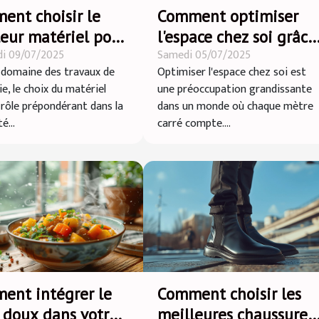
ent choisir le
Comment optimiser
eur matériel pour
l'espace chez soi grâce
i 09/07/2025
Samedi 05/07/2025
ravaux de
au débarras
 domaine des travaux de
Optimiser l'espace chez soi est
erie ?
professionnel ?
e, le choix du matériel
une préoccupation grandissante
 rôle prépondérant dans la
dans un monde où chaque mètre
é...
carré compte....
ent intégrer le
Comment choisir les
 doux dans votre
meilleures chaussures