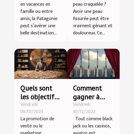
en vacances en
peau craquelée ?
en Patagonie
famille ou entre
Avoir une peau
?
amis, la Patagonie
fissurée peut être
peut s’avérer une
vraiment gênant et
belle destination...
douloureux. Ce...
Quels sont
Comment
les objectifs
gagner à
Vendredi
Vendredi
de la
aviator?
06/01/2023
30/12/2022
promotion
La promotion de
Tout comme black
des ventes ?
vente ou le
jack ou les casinos,
marketing
aviator est