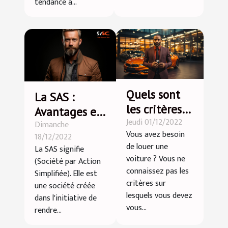
tendance à...
Quels sont
La SAS :
les critères
Avantages et
Jeudi 01/12/2022
pour choisir
Dimanche
inconvénients
Vous avez besoin
18/12/2022
son agence
de louer une
La SAS signifie
de location
voiture ? Vous ne
(Société par Action
de voiture ?
connaissez pas les
Simplifiée). Elle est
critères sur
une société créée
lesquels vous devez
dans l'initiative de
vous...
rendre...