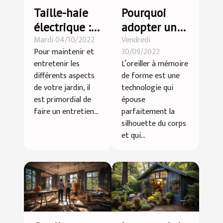
Taille-haie
Pourquoi
électrique :
adopter un
Mardi 04/10/2022
Vendredi
quels en sont
oreiller à
Pour maintenir et
30/09/2022
les
mémoire de
entretenir les
L’oreiller à mémoire
avantages ?
forme ?
différents aspects
de forme est une
de votre jardin, il
technologie qui
est primordial de
épouse
faire un entretien...
parfaitement la
silhouette du corps
et qui...