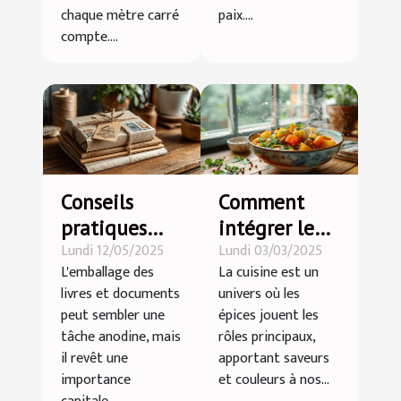
chaque mètre carré
paix....
compte....
Conseils
Comment
pratiques
intégrer le
Lundi 12/05/2025
Lundi 03/03/2025
pour
curry doux
L'emballage des
La cuisine est un
emballer vos
dans votre
livres et documents
univers où les
livres et
cuisine
peut sembler une
épices jouent les
documents
quotidienne
tâche anodine, mais
rôles principaux,
efficacement
il revêt une
apportant saveurs
importance
et couleurs à nos...