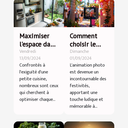
Maximiser
Comment
l'espace dans
choisir le
Vendredi
Dimanche
une petite
photobooth
13/09/2024
01/09/2024
cuisine :
idéal pour
Confrontés à
L'animation photo
astuces et
votre
l'exiguïté d'une
est devenue un
conseils
prochain
petite cuisine,
incontournable des
événement
nombreux sont ceux
festivités,
qui cherchent à
apportant une
optimiser chaque...
touche ludique et
mémorable à...