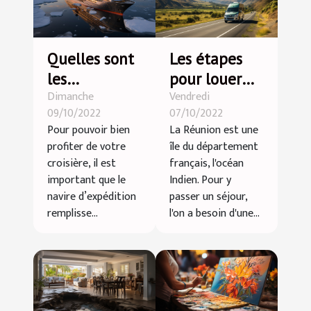
Quelles sont
Les étapes
les
pour louer
Dimanche
Vendredi
spécificités
une voiture à
09/10/2022
07/10/2022
du nouveau
la Réunion
Pour pouvoir bien
La Réunion est une
navire
profiter de votre
île du département
d’expédition
croisière, il est
français, l'océan
World
important que le
Indien. Pour y
navire d’expédition
passer un séjour,
Explore ?
remplisse...
l'on a besoin d'une...