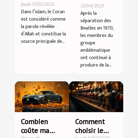
Jeudi 11/05/2023
complète-t-
23/04/2023
membres
Dans l’islam, le Coran
Après la
elle les
des Beatles
est considéré comme
séparation des
enseignements
la parole révélée
Beatles en 1970,
du Coran ?
d’Allah et constitue la
les membres du
source principale de...
groupe
emblématique
ont continué à
produire de la...
Combien
Comment
coûte ma
choisir le