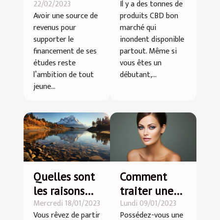
22/02/2023
Il y a des tonnes de
emploi pour
de qualité et
Avoir une source de
produits CBD bon
étudiant ?
pas cher ?
revenus pour
marché qui
supporter le
inondent disponible
financement de ses
partout. Même si
études reste
vous êtes un
l’ambition de tout
débutant,...
jeune...
Quelles sont
Comment
les raisons
traiter une
Mercredi 18/01/2023
Lundi 09/01/2023
pour partir
peau
Vous rêvez de partir
Possédez-vous une
en vacances
craquelée ?