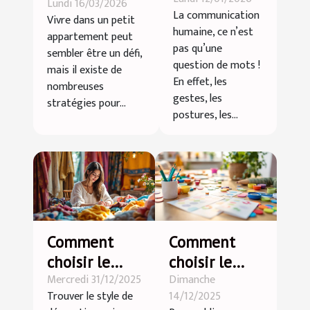
langage non
Lundi 16/03/2026
astuces pour
La communication
Vivre dans un petit
verbal ?
petits
humaine, ce n’est
appartement peut
appartements
pas qu’une
sembler être un défi,
question de mots !
mais il existe de
En effet, les
nombreuses
gestes, les
stratégies pour...
postures, les...
Comment
Comment
choisir le
choisir le
Mercredi 31/12/2025
Dimanche
style de
sticker idéal
Trouver le style de
14/12/2025
décoration
pour chaque