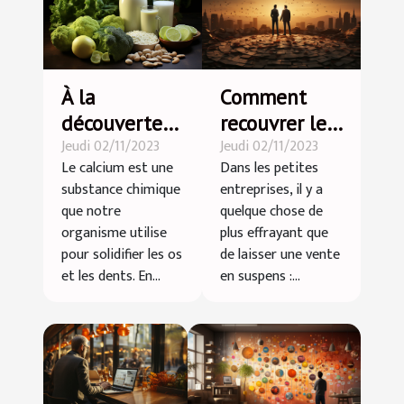
À la
Comment
découverte
recouvrer les
Jeudi 02/11/2023
Jeudi 02/11/2023
des aliments
dettes des
Le calcium est une
Dans les petites
riches en
clients sans
substance chimique
entreprises, il y a
calcium !
perdre la
que notre
quelque chose de
bonne
organisme utilise
plus effrayant que
relation ?
pour solidifier les os
de laisser une vente
et les dents. En...
en suspens :...