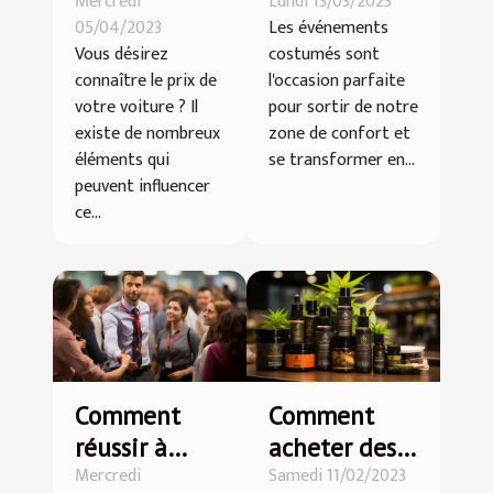
Mercredi
Lundi 13/03/2023
voiture ?
parfait
05/04/2023
Les événements
déguisement
Vous désirez
costumés sont
pour un
connaître le prix de
l'occasion parfaite
événement à
votre voiture ? Il
pour sortir de notre
thème
existe de nombreux
zone de confort et
éléments qui
se transformer en...
peuvent influencer
ce...
Comment
Comment
réussir à
acheter des
Mercredi
Samedi 11/02/2023
décrocher un
produits CBD