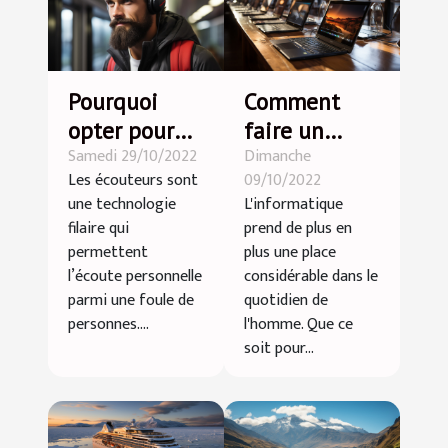
Pourquoi
Comment
opter pour
faire un
Samedi 29/10/2022
Dimanche
des
choix
Les écouteurs sont
09/10/2022
écouteurs
optimal
une technologie
L'informatique
sans fil ?
d'ordinateur
filaire qui
prend de plus en
portable
permettent
plus une place
l’écoute personnelle
considérable dans le
parmi une foule de
quotidien de
personnes....
l'homme. Que ce
soit pour...