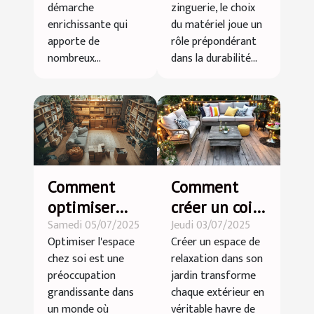
travaux de
démarche
zinguerie, le choix
zinguerie ?
enrichissante qui
du matériel joue un
apporte de
rôle prépondérant
nombreux...
dans la durabilité...
Comment
Comment
optimiser
créer un coin
Samedi 05/07/2025
Jeudi 03/07/2025
l'espace chez
détente dans
Optimiser l'espace
Créer un espace de
soi grâce au
votre jardin ?
chez soi est une
relaxation dans son
débarras
préoccupation
jardin transforme
professionnel
grandissante dans
chaque extérieur en
?
un monde où
véritable havre de