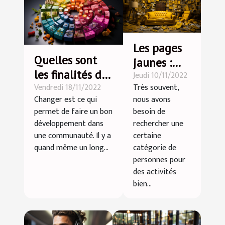
Les pages
Quelles sont
jaunes :
les finalités du
Jeudi 10/11/2022
parlons-en
Vendredi 18/11/2022
Très souvent,
développement
!
Changer est ce qui
nous avons
durable ?
permet de faire un bon
besoin de
développement dans
rechercher une
une communauté. Il y a
certaine
quand même un long...
catégorie de
personnes pour
des activités
bien...