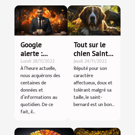
Google
Tout sur le
alerte :
chien Saint-
Lundi 28/11/2022
Jeudi 24/11/2022
Comment
Bernard
À l’heure actuelle,
Réputé pour son
l’intégrer
nous acquérons des
caractère
dans son
centaines de
affectueux, doux et
business ?
données et
tolérant malgré sa
d’informations au
taille, le saint-
quotidien. De ce
bernard est un bon...
fait, il...