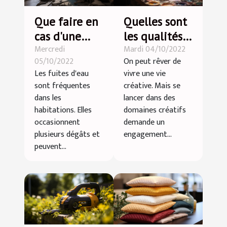
Que faire en
Quelles sont
cas d'une
les qualités
Mercredi
Mardi 04/10/2022
fuite d'eau?
nécessaires
05/10/2022
On peut rêver de
pour réussir
Les fuites d'eau
vivre une vie
une étude
sont fréquentes
créative. Mais se
d'art ?
dans les
lancer dans des
habitations. Elles
domaines créatifs
occasionnent
demande un
plusieurs dégâts et
engagement...
peuvent...