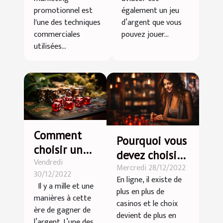
promotionnel est
également un jeu
l'une des techniques
d’argent que vous
commerciales
pouvez jouer...
utilisées...
Comment
Pourquoi vous
choisir un
devez choisir
Vendredi
bon casino
Mercredi 28/12/2022
le
30/12/2022
en ligne ?
En ligne, il existe de
casino 4kasino
Il y a mille et une
plus en plus de
manières à cette
casinos et le choix
ère de gagner de
devient de plus en
l’argent. L’une des