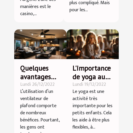
plus compliqué. Mais
manières est le
pour les...
casino,...
Quelques
L'importance
avantages
de yoga aux
Lundi 26/12/2022
Lundi 19/12/2022
d’un
petits
L’utilisation d’un
Le yoga est une
ventilateur
enfants
ventilateur de
activité très
de plafond
plafond comporte
importante pour les
de nombreux
petits enfants. Cela
bénéfices. Pourtant,
les aide à être plus
les gens ont
flexibles, à...