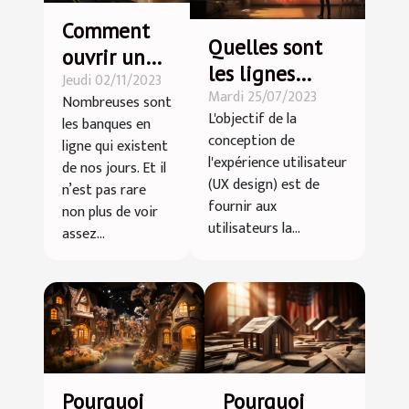
Comment
Quelles sont
ouvrir un
les lignes
Jeudi 02/11/2023
compte
Mardi 25/07/2023
directrices
Nombreuses sont
bancaire en
L'objectif de la
les banques en
fondamentales
ligne ?
conception de
ligne qui existent
pour créer une
l'expérience utilisateur
de nos jours. Et il
UX design
(UX design) est de
n’est pas rare
positive ?
fournir aux
non plus de voir
utilisateurs la...
assez...
Pourquoi
Pourquoi