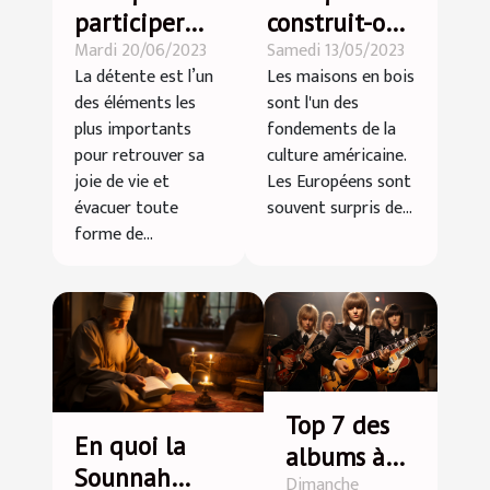
participer
construit-on
Mardi 20/06/2023
Samedi 13/05/2023
aux
des maisons
La détente est l’un
Les maisons en bois
programmes
en bois aux
des éléments les
sont l'un des
du grand
USA ?
plus importants
fondements de la
parc
pour retrouver sa
culture américaine.
d’attraction
joie de vie et
Les Européens sont
évacuer toute
souvent surpris de...
indoor
forme de...
Kermiland ?
Top 7 des
En quoi la
albums à
Sounnah
Dimanche
succès des