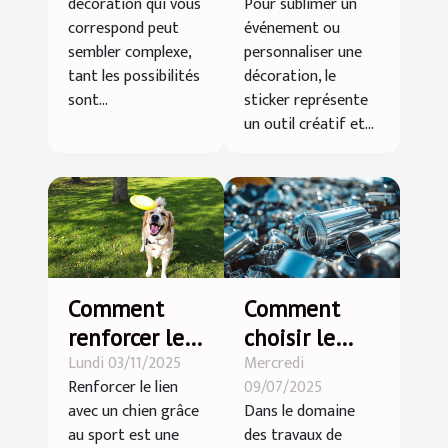
décoration qui vous
Pour sublimer un
qui vous
occasion ?
correspond peut
événement ou
correspond ?
sembler complexe,
personnaliser une
tant les possibilités
décoration, le
sont...
sticker représente
un outil créatif et...
Comment
Comment
renforcer le
choisir le
Lundi 03/11/2025
Mercredi
lien avec
meilleur
Renforcer le lien
09/07/2025
votre chien
matériel
avec un chien grâce
Dans le domaine
par le sport ?
pour vos
au sport est une
des travaux de