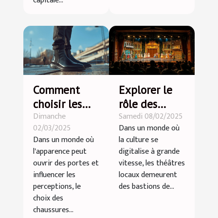
capitale...
Comment
Explorer le
choisir les
rôle des
Dimanche
Samedi 08/02/2025
meilleures
théâtres
02/03/2025
Dans un monde où
chaussures
locaux dans
Dans un monde où
la culture se
rehaussantes
la promotion
l'apparence peut
digitalise à grande
pour hommes
de la culture
ouvrir des portes et
vitesse, les théâtres
artistique
influencer les
locaux demeurent
perceptions, le
des bastions de...
choix des
chaussures...