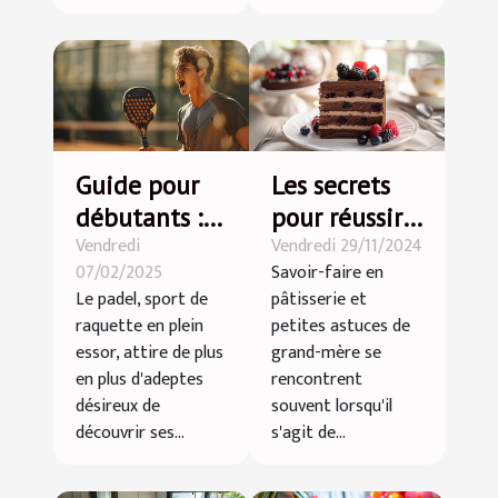
Guide pour
Les secrets
débutants :
pour réussir
Vendredi
Vendredi 29/11/2024
Premiers pas
vos desserts
07/02/2025
Savoir-faire en
dans le
lors de
Le padel, sport de
pâtisserie et
monde du
grandes
raquette en plein
petites astuces de
padel
occasions
essor, attire de plus
grand-mère se
en plus d'adeptes
rencontrent
désireux de
souvent lorsqu'il
découvrir ses...
s'agit de...