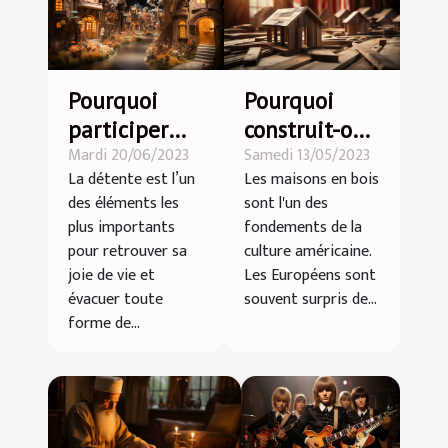
Pourquoi
Pourquoi
participer
construit-on
Mardi 20/06/2023
Samedi 13/05/2023
aux
des maisons
La détente est l’un
Les maisons en bois
programmes
en bois aux
des éléments les
sont l'un des
du grand
USA ?
plus importants
fondements de la
parc
pour retrouver sa
culture américaine.
d’attraction
joie de vie et
Les Européens sont
évacuer toute
souvent surpris de...
indoor
forme de...
Kermiland ?