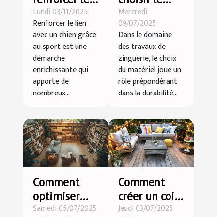
Lundi 03/11/2025
Mercredi
lien avec
meilleur
Renforcer le lien
09/07/2025
votre chien
matériel
avec un chien grâce
Dans le domaine
par le sport ?
pour vos
au sport est une
des travaux de
travaux de
démarche
zinguerie, le choix
zinguerie ?
enrichissante qui
du matériel joue un
apporte de
rôle prépondérant
nombreux...
dans la durabilité...
Comment
Comment
optimiser
créer un coin
Samedi 05/07/2025
Jeudi 03/07/2025
l'espace chez
détente dans