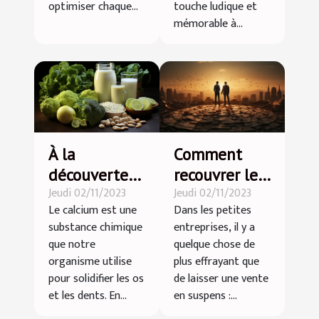
optimiser chaque...
touche ludique et
mémorable à...
À la
Comment
découverte
recouvrer les
Jeudi 02/11/2023
Jeudi 02/11/2023
des aliments
dettes des
Le calcium est une
Dans les petites
riches en
clients sans
substance chimique
entreprises, il y a
calcium !
perdre la
que notre
quelque chose de
bonne
organisme utilise
plus effrayant que
relation ?
pour solidifier les os
de laisser une vente
et les dents. En...
en suspens :...