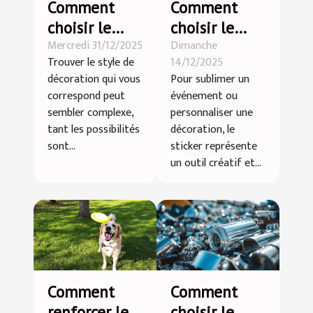
Comment
Comment
choisir le
choisir le
Mercredi 31/12/2025
Dimanche
style de
sticker idéal
Trouver le style de
14/12/2025
décoration
pour chaque
décoration qui vous
Pour sublimer un
qui vous
occasion ?
correspond peut
événement ou
correspond ?
sembler complexe,
personnaliser une
tant les possibilités
décoration, le
sont...
sticker représente
un outil créatif et...
Comment
Comment
renforcer le
choisir le