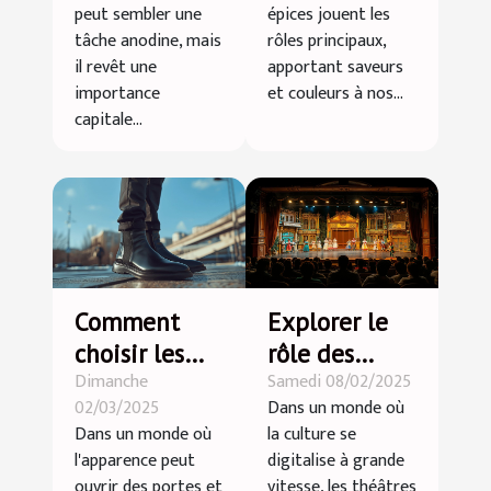
livres et
cuisine
peut sembler une
épices jouent les
documents
quotidienne
tâche anodine, mais
rôles principaux,
efficacement
il revêt une
apportant saveurs
importance
et couleurs à nos...
capitale...
Comment
Explorer le
choisir les
rôle des
Dimanche
Samedi 08/02/2025
meilleures
théâtres
02/03/2025
Dans un monde où
chaussures
locaux dans
Dans un monde où
la culture se
rehaussantes
la promotion
l'apparence peut
digitalise à grande
pour hommes
de la culture
ouvrir des portes et
vitesse, les théâtres