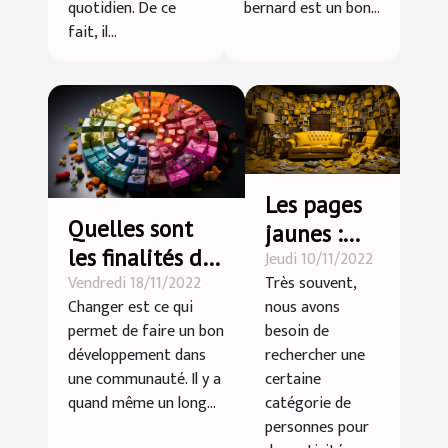
quotidien. De ce
bernard est un bon...
fait, il...
Les pages
Quelles sont
jaunes :
les finalités du
Jeudi 10/11/2022
parlons-en
Vendredi 18/11/2022
Très souvent,
développement
!
Changer est ce qui
nous avons
durable ?
permet de faire un bon
besoin de
développement dans
rechercher une
une communauté. Il y a
certaine
quand même un long...
catégorie de
personnes pour