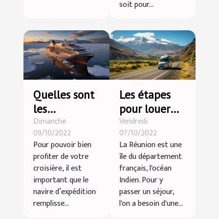
soit pour...
Quelles sont
Les étapes
les
pour louer
Dimanche
Vendredi
spécificités
une voiture à
09/10/2022
07/10/2022
du nouveau
la Réunion
Pour pouvoir bien
La Réunion est une
navire
profiter de votre
île du département
d’expédition
croisière, il est
français, l'océan
World
important que le
Indien. Pour y
navire d’expédition
passer un séjour,
Explore ?
remplisse...
l'on a besoin d'une...