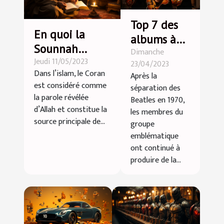
Top 7 des
En quoi la
albums à
Sounnah
Dimanche
succès des
Jeudi 11/05/2023
complète-t-
23/04/2023
membres
Dans l’islam, le Coran
Après la
elle les
des Beatles
est considéré comme
séparation des
enseignements
la parole révélée
Beatles en 1970,
du Coran ?
d’Allah et constitue la
les membres du
source principale de...
groupe
emblématique
ont continué à
produire de la...