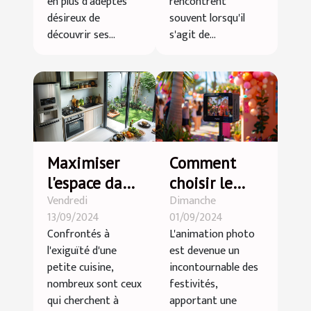
en plus d'adeptes
rencontrent
désireux de
souvent lorsqu'il
découvrir ses...
s'agit de...
Maximiser
Comment
l'espace dans
choisir le
Vendredi
Dimanche
une petite
photobooth
13/09/2024
01/09/2024
cuisine :
idéal pour
Confrontés à
L'animation photo
astuces et
votre
l'exiguïté d'une
est devenue un
conseils
prochain
petite cuisine,
incontournable des
événement
nombreux sont ceux
festivités,
qui cherchent à
apportant une