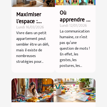
Où
Maximiser
apprendre le
l'espace :
Lundi 12/01/2026
langage non
Lundi 16/03/2026
astuces pour
La communication
Vivre dans un petit
verbal ?
petits
humaine, ce n’est
appartement peut
appartements
pas qu’une
sembler être un défi,
question de mots !
mais il existe de
En effet, les
nombreuses
gestes, les
stratégies pour...
postures, les...