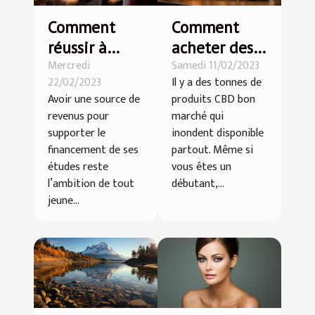
Comment
Comment
réussir à
acheter des
Mercredi
Samedi 11/02/2023
décrocher un
produits CBD
22/02/2023
Il y a des tonnes de
emploi pour
de qualité et
Avoir une source de
produits CBD bon
étudiant ?
pas cher ?
revenus pour
marché qui
supporter le
inondent disponible
financement de ses
partout. Même si
études reste
vous êtes un
l’ambition de tout
débutant,...
jeune...