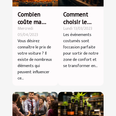
Combien
Comment
coûte ma
choisir le
Mercredi
Lundi 13/03/2023
voiture ?
parfait
05/04/2023
Les événements
déguisement
Vous désirez
costumés sont
pour un
connaître le prix de
l'occasion parfaite
événement à
votre voiture ? Il
pour sortir de notre
thème
existe de nombreux
zone de confort et
éléments qui
se transformer en...
peuvent influencer
ce...