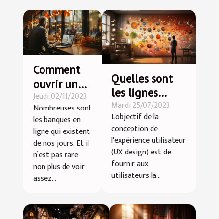
Comment
Quelles sont
ouvrir un
les lignes
Jeudi 02/11/2023
compte
Mardi 25/07/2023
directrices
Nombreuses sont
bancaire en
L'objectif de la
les banques en
fondamentales
ligne ?
conception de
ligne qui existent
pour créer une
l'expérience utilisateur
de nos jours. Et il
UX design
(UX design) est de
n’est pas rare
positive ?
fournir aux
non plus de voir
utilisateurs la...
assez...