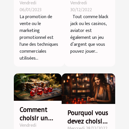
Vendredi
Vendredi
de la
aviator?
06/01/2023
30/12/2022
promotion
La promotion de
Tout comme black
des ventes ?
vente ou le
jack ou les casinos,
marketing
aviator est
promotionnel est
également un jeu
l'une des techniques
d’argent que vous
commerciales
pouvez jouer...
utilisées...
Comment
Pourquoi vous
choisir un
devez choisir
Vendredi
bon casino
Mercredi 28/12/2022