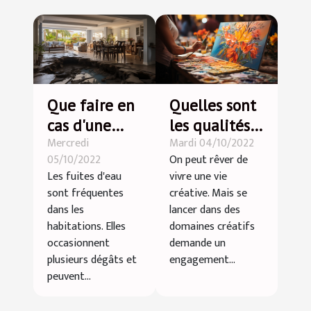
Que faire en
Quelles sont
cas d'une
les qualités
Mercredi
Mardi 04/10/2022
fuite d'eau?
nécessaires
05/10/2022
On peut rêver de
pour réussir
Les fuites d'eau
vivre une vie
une étude
sont fréquentes
créative. Mais se
d'art ?
dans les
lancer dans des
habitations. Elles
domaines créatifs
occasionnent
demande un
plusieurs dégâts et
engagement...
peuvent...