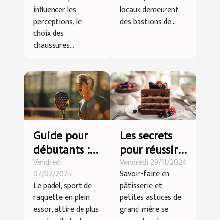
artistique
influencer les
locaux demeurent
perceptions, le
des bastions de...
choix des
chaussures...
Guide pour
Les secrets
débutants :
pour réussir
Vendredi
Vendredi 29/11/2024
Premiers pas
vos desserts
07/02/2025
Savoir-faire en
dans le
lors de
Le padel, sport de
pâtisserie et
monde du
grandes
raquette en plein
petites astuces de
padel
occasions
essor, attire de plus
grand-mère se