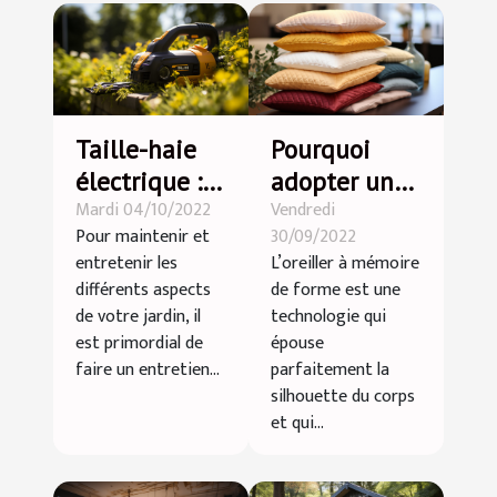
Taille-haie
Pourquoi
électrique :
adopter un
Mardi 04/10/2022
Vendredi
quels en sont
oreiller à
Pour maintenir et
30/09/2022
les
mémoire de
entretenir les
L’oreiller à mémoire
avantages ?
forme ?
différents aspects
de forme est une
de votre jardin, il
technologie qui
est primordial de
épouse
faire un entretien...
parfaitement la
silhouette du corps
et qui...