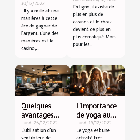
le
30/12/2022
en ligne ?
En ligne, il existe de
casino 4kasino
Il y a mille et une
plus en plus de
manières à cette
casinos et le choix
ère de gagner de
devient de plus en
l’argent. L’une des
plus compliqué. Mais
manières est le
pour les...
casino,...
Quelques
L'importance
avantages
de yoga aux
Lundi 26/12/2022
Lundi 19/12/2022
d’un
petits
L’utilisation d’un
Le yoga est une
ventilateur
enfants
ventilateur de
activité très