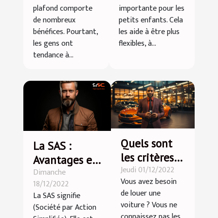
de plafond
plafond comporte
importante pour les
de nombreux
petits enfants. Cela
bénéfices. Pourtant,
les aide à être plus
les gens ont
flexibles, à...
tendance à...
Quels sont
La SAS :
les critères
Avantages et
Jeudi 01/12/2022
pour choisir
Dimanche
inconvénients
Vous avez besoin
18/12/2022
son agence
de louer une
La SAS signifie
de location
voiture ? Vous ne
(Société par Action
de voiture ?
connaissez pas les