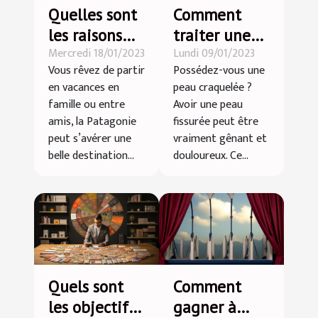
Quelles sont
Comment
les raisons
traiter une
Mercredi 18/01/2023
Lundi 09/01/2023
pour partir
peau
Vous rêvez de partir
Possédez-vous une
en vacances
craquelée ?
en vacances en
peau craquelée ?
en Patagonie
famille ou entre
Avoir une peau
?
amis, la Patagonie
fissurée peut être
peut s’avérer une
vraiment gênant et
belle destination...
douloureux. Ce...
Quels sont
Comment
les objectifs
gagner à