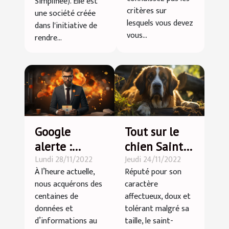
Simplifiée). Elle est
critères sur
une société créée
lesquels vous devez
dans l'initiative de
vous...
rendre...
Google
Tout sur le
alerte :
chien Saint-
Lundi 28/11/2022
Jeudi 24/11/2022
Comment
Bernard
À l’heure actuelle,
Réputé pour son
l’intégrer
nous acquérons des
caractère
dans son
centaines de
affectueux, doux et
business ?
données et
tolérant malgré sa
d’informations au
taille, le saint-