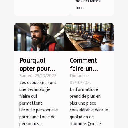
des activités
bien...
Pourquoi
Comment
opter pour
faire un
Samedi 29/10/2022
Dimanche
des
choix
Les écouteurs sont
09/10/2022
écouteurs
optimal
une technologie
L'informatique
sans fil ?
d'ordinateur
filaire qui
prend de plus en
portable
permettent
plus une place
l’écoute personnelle
considérable dans le
parmi une foule de
quotidien de
personnes....
l'homme. Que ce